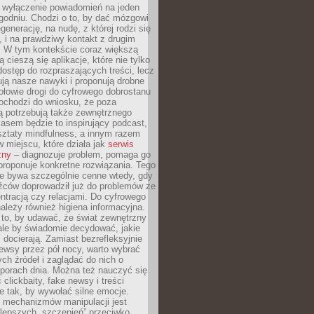
y wyłączenie powiadomień na jeden
godniu. Chodzi o to, by dać mózgowi
generację, na nudę, z której rodzi się
 i na prawdziwy kontakt z drugim
. W tym kontekście coraz większą
 cieszą się aplikacje, które nie tylko
dostęp do rozpraszających treści, lecz
ują nasze nawyki i proponują drobne
łowie drogi do cyfrowego dobrostanu
ochodzi do wniosku, że poza
ą potrzebują także zewnętrznego
asem będzie to inspirujący podcast,
ztaty mindfulness, a innym razem
w miejscu, które działa jak
serwis
zny
– diagnozuje problem, pomaga go
proponuje konkretne rozwiązania. Tego
ie bywa szczególnie cenne wtedy, gdy
źców doprowadził już do problemów ze
tracją czy relacjami. Do cyfrowego
ależy również higiena informacyjna.
 to, by udawać, że świat zewnętrzny
, ale by świadomie decydować, jakie
s docierają. Zamiast bezrefleksyjnie
ewsy przez pół nocy, warto wybrać
ych źródeł i zaglądać do nich o
 porach dnia. Można też nauczyć się
clickbaity, fake newsy i treści
 tak, by wywołać silne emocje.
mechanizmów manipulacji jest
lepszych „szczepień” przeciwko