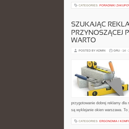
CATEGORIES:
PORADNIKI ZAKUP
SZUKAJĄC REKLA
PRZYNOSZĄCEJ PR
WARTO
POSTED BY ADMIN
GRU - 14 -
przygotowanie dobrej reklamy dla 
są wyklejanie okien warszawa. To 
CATEGORIES:
ERGONOMIA I KOMF