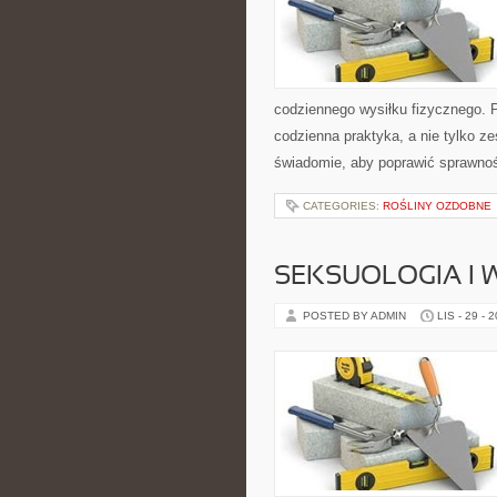
codziennego wysiłku fizycznego. PT
codzienna praktyka, a nie tylko z
świadomie, aby poprawić sprawnoś
CATEGORIES:
ROŚLINY OZDOBNE
SEKSUOLOGIA I 
POSTED BY ADMIN
LIS - 29 - 