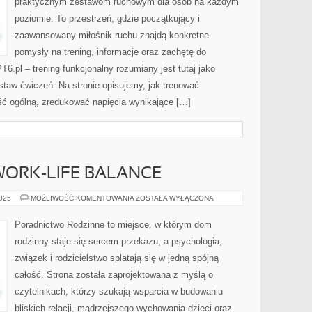
praktycznym zestawom ruchowym dla osób na każdym
poziomie. To przestrzeń, gdzie początkujący i
zaawansowany miłośnik ruchu znajdą konkretne
pomysły na trening, informacje oraz zachętę do
6.pl – trening funkcjonalny rozumiany jest tutaj jako
estaw ćwiczeń. Na stronie opisujemy, jak trenować
ć ogólną, zredukować napięcia wynikające […]
WORK-LIFE BALANCE
SEKSUOLOGIA
2025
MOŻLIWOŚĆ KOMENTOWANIA
ZOSTAŁA WYŁĄCZONA
I
WORK-
LIFE
Poradnictwo Rodzinne to miejsce, w którym dom
BALANCE
rodzinny staje się sercem przekazu, a psychologia,
związek i rodzicielstwo splatają się w jedną spójną
całość. Strona została zaprojektowana z myślą o
czytelnikach, którzy szukają wsparcia w budowaniu
bliskich relacji, mądrzejszego wychowania dzieci oraz