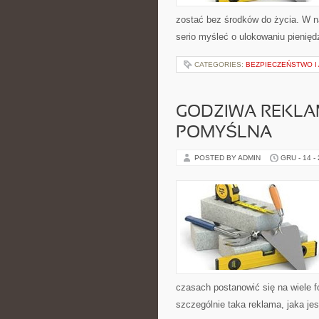
zostać bez środków do życia. W 
serio myśleć o ulokowaniu pieniędz
CATEGORIES:
BEZPIECZEŃSTWO I
GODZIWA REKLA
POMYŚLNA
POSTED BY ADMIN
GRU - 14 -
czasach postanowić się na wiele f
szczególnie taka reklama, jaka jes