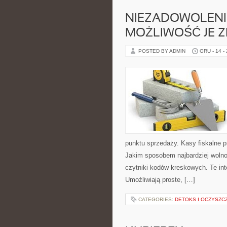
NIEZADOWOLENIE
MOŻLIWOŚĆ JE Z
POSTED BY ADMIN
GRU - 14 -
punktu sprzedaży. Kasy fiskalne p
Jakim sposobem najbardziej wolno 
czytniki kodów kreskowych. Te in
Umożliwiają proste, […]
CATEGORIES:
DETOKS I OCZYSZC