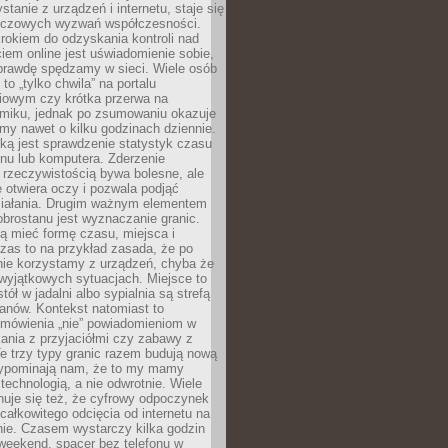
stanie z urządzeń i internetu, staje się
uczowych wyzwań współczesności.
rokiem do odzyskania kontroli nad
em online jest uświadomienie sobie,
aprawdę spędzamy w sieci. Wiele osób
 to „tylko chwila” na portalu
iowym czy krótka przerwa na
ilmiku, jednak po zsumowaniu okazuje
my nawet o kilku godzinach dziennie.
ką jest sprawdzenie statystyk czasu
onu lub komputera. Zderzenie
 rzeczywistością bywa bolesne, ale
 otwiera oczy i pozwala podjąć
ziałania. Drugim ważnym elementem
brostanu jest wyznaczanie granic.
ą mieć formę czasu, miejsca i
zas to na przykład zasada, że po
nie korzystamy z urządzeń, chyba że
wyjątkowych sytuacjach. Miejsce to
tół w jadalni albo sypialnia są strefą
anów. Kontekst natomiast to
 mówienia „nie” powiadomieniom w
kania z przyjaciółmi czy zabawy z
e trzy typy granic razem budują nową
zypominają nam, że to my mamy
 technologią, a nie odwrotnie. Wiele
uje się też, że cyfrowy odpoczynek
całkowitego odcięcia od internetu na
nie. Czasem wystarczy kilka godzin
weekend, spacer bez telefonu w