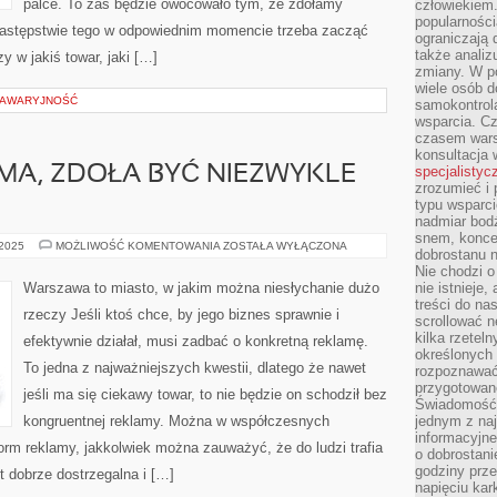
palce. To zaś będzie owocowało tym, że zdołamy
człowiekiem
popularnością
następstwie tego w odpowiednim momencie trzeba zacząć
ograniczają 
także analiz
y w jakiś towar, jaki […]
zmiany. W po
wiele osób d
 AWARYJNOŚĆ
samokontrol
wsparcia. Cz
czasem wars
konsultacja 
MA, ZDOŁA BYĆ NIEZWYKLE
specjalistyc
zrozumieć i 
typu wsparc
nadmiar bod
snem, koncen
GODZIWA
 2025
MOŻLIWOŚĆ KOMENTOWANIA
ZOSTAŁA WYŁĄCZONA
dobrostanu n
REKLAMA,
ZDOŁA
Nie chodzi o
BYĆ
Warszawa to miasto, w jakim można niesłychanie dużo
nie istnieje
NIEZWYKLE
treści do na
POMYŚLNA
rzeczy Jeśli ktoś chce, by jego biznes sprawnie i
scrollować n
kilka rzeteln
efektywnie działał, musi zadbać o konkretną reklamę.
określonych
To jedna z najważniejszych kwestii, dlatego że nawet
rozpoznawać 
przygotowane
jeśli ma się ciekawy towar, to nie będzie on schodził bez
Świadomość 
kongruentnej reklamy. Można w współczesnych
jednym z naj
informacyjne
orm reklamy, jakkolwiek można zauważyć, że do ludzi trafia
o dobrostanie
godziny prze
t dobrze dostrzegalna i […]
napięciu ka