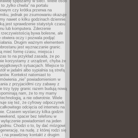
aprawdę spędzamy w sieci. Wiele osób
 to „tylko chwila” na portalu
iowym czy krótka przerwa na
ilmiku, jednak po zsumowaniu okazuje
my nawet o kilku godzinach dziennie.
ką jest sprawdzenie statystyk czasu
onu lub komputera. Zderzenie
 rzeczywistością bywa bolesne, ale
 otwiera oczy i pozwala podjąć
ziałania. Drugim ważnym elementem
brostanu jest wyznaczanie granic.
ą mieć formę czasu, miejsca i
zas to na przykład zasada, że po
nie korzystamy z urządzeń, chyba że
wyjątkowych sytuacjach. Miejsce to
tół w jadalni albo sypialnia są strefą
anów. Kontekst natomiast to
 mówienia „nie” powiadomieniom w
kania z przyjaciółmi czy zabawy z
e trzy typy granic razem budują nową
zypominają nam, że to my mamy
 technologią, a nie odwrotnie. Wiele
uje się też, że cyfrowy odpoczynek
całkowitego odcięcia od internetu na
nie. Czasem wystarczy kilka godzin
weekend, spacer bez telefonu w
y wyłączenie powiadomień na jeden
godniu. Chodzi o to, by dać mózgowi
generację, na nudę, z której rodzi się
 i na prawdziwy kontakt z drugim