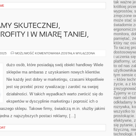
tak ważne je
OWE
krótkiej prz
wyprostów, s
zmęczone oc
może stać si
świadomie z
MY SKUTECZNEJ,
ergonomiczn
OFITY I W MIARĘ TANIEJ,
monitora, do
pamiętać, że
który raz os
To raczej pr
dostosowywa
SZUKAJĄC
 2025
MOŻLIWOŚĆ KOMENTOWANIA
ZOSTAŁA WYŁĄCZONA
i uczenia si
REKLAMY
SKUTECZNEJ,
platformy, u
PRZYNOSZĄCEJ
dużo osób, które posiadają swój obiekt handlowy Wiele
to od nas za
PROFITY
I
użytkownika
sklepów ma ambaras z uzyskaniem nowych klientów.
W
tym sensie c
MIARĘ
Nie każdy jest dobry w marketingu, czasami kłopotliwie
– które tec
TANIEJ,
WARTO
życie, a z 
jest się przebić przez rywalizację i zarobić na swojej
zrezygnować
Żyjemy w cz
działalności. W takich wypadkach warto zwrócić się do
nam od chwi
ekspertów w dyscyplinie marketingu i poprosić ich o
odkładamy te
rozrywka, ko
naszego sklepu. Takowe firmy, świadczą m.in. służby jakimi
wszystko to
jedna z najszybszych postaci reklamy, […]
prostokącie.
efektywne, z
się pytanie,
ORT
fizyczną, ni
technologii.