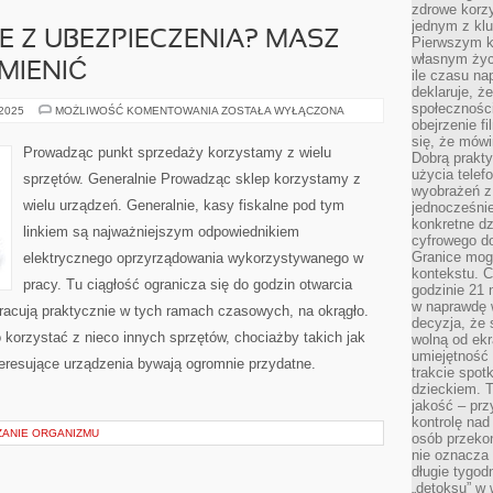
zdrowe korzy
jednym z kl
 Z UBEZPIECZENIA? MASZ
Pierwszym k
własnym życi
MIENIĆ
ile czasu n
deklaruje, że
społecznośc
NIEZADOWOLENIE
 2025
MOŻLIWOŚĆ KOMENTOWANIA
ZOSTAŁA WYŁĄCZONA
Z
obejrzenie f
UBEZPIECZENIA?
się, że mówi
MASZ
Prowadząc punkt sprzedaży korzystamy z wielu
Dobrą prakty
MOŻLIWOŚĆ
JE
użycia telef
sprzętów. Generalnie Prowadząc sklep korzystamy z
ZMIENIĆ
wyobrażeń z
wielu urządzeń. Generalnie, kasy fiskalne pod tym
jednocześnie
konkretne d
linkiem są najważniejszym odpowiednikiem
cyfrowego do
Granice mog
elektrycznego oprzyrządowania wykorzystywanego w
kontekstu. C
pracy. Tu ciągłość ogranicza się do godzin otwarcia
godzinie 21 
w naprawdę 
racują praktycznie w tych ramach czasowych, na okrągło.
decyzja, że s
korzystać z nieco innych sprzętów, chociażby takich jak
wolną od ekr
umiejętność
teresujące urządzenia bywają ogromnie przydatne.
trakcie spot
dzieckiem. T
jakość – pr
kontrolę nad
ZANIE ORGANIZMU
osób przekon
nie oznacza 
długie tygod
„detoksu” w 