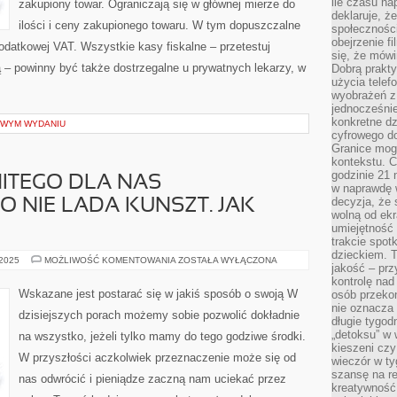
ile czasu n
zakupiony towar. Ograniczają się w głównej mierze do
deklaruje, że
ilości i ceny zakupionego towaru. W tym dopuszczalne
społecznośc
obejrzenie f
podatkowej VAT. Wszystkie kasy fiskalne – przetestuj
się, że mówi
 – powinny być także dostrzegalne u prywatnych lekarzy, w
Dobrą prakty
użycia telef
wyobrażeń z
jednocześnie
konkretne d
OWYM WYDANIU
cyfrowego do
Granice mog
kontekstu. C
godzinie 21 
ITEGO DLA NAS
w naprawdę 
decyzja, że s
O NIE LADA KUNSZT. JAK
wolną od ekr
umiejętność
trakcie spot
dzieckiem. T
WYBÓR
 2025
MOŻLIWOŚĆ KOMENTOWANIA
ZOSTAŁA WYŁĄCZONA
jakość – pr
WYŚMIENITEGO
DLA
kontrolę nad
NAS
Wskazane jest postarać się w jakiś sposób o swoją W
osób przekon
UBEZPIECZENIA
nie oznacza 
TO
dzisiejszych porach możemy sobie pozwolić dokładnie
NIE
długie tygod
LADA
„detoksu” w 
na wszystko, jeżeli tylko mamy do tego godziwe środki.
KUNSZT.
kieszeni cz
JAK
W przyszłości aczkolwiek przeznaczenie może się od
NAJBARDZIEJ
wieczór w ty
szansę na re
nas odwrócić i pieniądze zaczną nam uciekać przez
kreatywność,