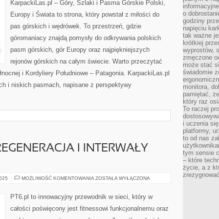
KarpackiLas.pl – Góry, Szlaki i Pasma Górskie Polski,
informacyjne
o dobrostanie
Europy i Świata to strona, który powstał z miłości do
godziny prze
pas górskich i wędrówek. To przestrzeń, gdzie
napięciu ka
tak ważne je
góromaniacy znajdą pomysły do odkrywania polskich
krótkiej prz
pasm górskich, gór Europy oraz najpiękniejszych
wyprostów, s
zmęczone oc
rejonów górskich na całym świecie. Warto przeczytać
może stać si
świadomie z
łnocnej i Kordyliery Południowe – Patagonia. KarpackiLas.pl
ergonomiczn
ich i niskich pasmach, napisane z perspektywy
monitora, do
pamiętać, że
który raz os
To raczej pr
dostosowywa
i uczenia si
platformy, u
to od nas za
użytkownika
 REGENERACJA I INTERWAŁY
tym sensie c
– które tec
życie, a z 
zrezygnować
FITNESS
2025
MOŻLIWOŚĆ KOMENTOWANIA
ZOSTAŁA WYŁĄCZONA
A
SEN
I
PT6.pl to innowacyjny przewodnik w sieci, który w
REGENERACJA
I
całości poświęcony jest fitnessowi funkcjonalnemu oraz
INTERWAŁY
(HIIT)