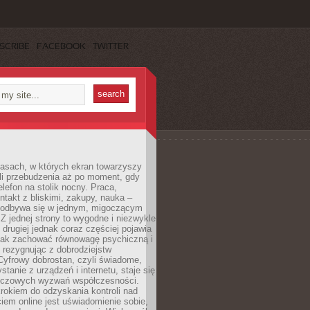
SCRIBE
FACEBOOK
TWITTER
asach, w których ekran towarzyszy
li przebudzenia aż po moment, gdy
lefon na stolik nocny. Praca,
ntakt z bliskimi, zakupy, nauka –
 odbywa się w jednym, migoczącym
 Z jednej strony to wygodne i niezwykle
 drugiej jednak coraz częściej pojawia
 jak zachować równowagę psychiczną i
e rezygnując z dobrodziejstw
 Cyfrowy dobrostan, czyli świadome,
stanie z urządzeń i internetu, staje się
uczowych wyzwań współczesności.
rokiem do odzyskania kontroli nad
em online jest uświadomienie sobie,