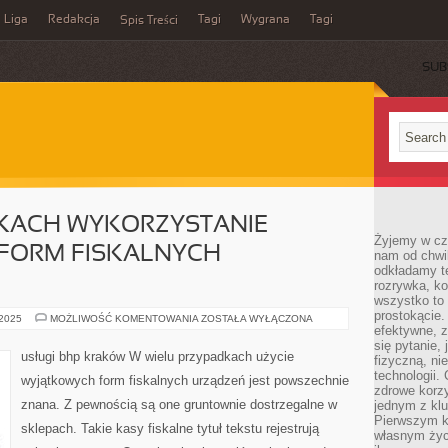
Liga
Redakcja
Tagi
Wygrana
Tagi
Spis Treści
SUB
KACH WYKORZYSTANIE
Żyjemy w cz
FORM FISKALNYCH
nam od chwi
odkładamy te
rozrywka, ko
wszystko to
prostokącie.
W
 2025
MOŻLIWOŚĆ KOMENTOWANIA
ZOSTAŁA WYŁĄCZONA
WIELU
efektywne, z
WYPADKACH
się pytanie,
WYKORZYSTANIE
usługi bhp kraków W wielu przypadkach użycie
fizyczną, ni
SZCZEGÓLNYCH
FORM
technologii.
wyjątkowych form fiskalnych urządzeń jest powszechnie
FISKALNYCH
zdrowe korzy
URZĄDZEŃ
znana. Z pewnością są one gruntownie dostrzegalne w
jednym z kl
Pierwszym k
sklepach. Takie kasy fiskalne tytuł tekstu rejestrują
własnym życi