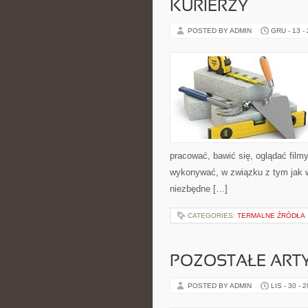
KURIERZY
POSTED BY ADMIN
GRU - 13 -
pracować, bawić się, oglądać film
wykonywać, w związku z tym jak w
niezbędne […]
CATEGORIES:
TERMALNE ŹRÓDŁA
POZOSTAŁE ART
POSTED BY ADMIN
LIS - 30 - 