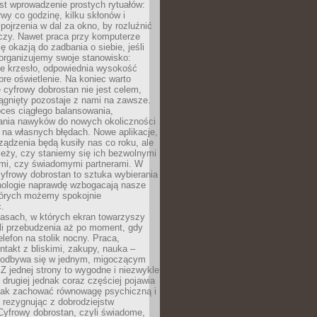
st wprowadzenie prostych rytuałów:
erwy co godzinę, kilku skłonów i
pojrzenia w dal za okno, by rozluźnić
zy. Nawet praca przy komputerze
ę okazją do zadbania o siebie, jeśli
organizujemy swoje stanowisko:
e krzesło, odpowiednia wysokość
bre oświetlenie. Na koniec warto
 cyfrowy dobrostan nie jest celem,
iągnięty pozostaje z nami na zawsze.
oces ciągłego balansowania,
nia nawyków do nowych okoliczności
ę na własnych błędach. Nowe aplikacje,
rządzenia będą kusiły nas co roku, ale
leży, czy staniemy się ich bezwolnymi
mi, czy świadomymi partnerami. W
yfrowy dobrostan to sztuka wybierania
hnologie naprawdę wzbogacają nasze
których możemy spokojnie
.
asach, w których ekran towarzyszy
li przebudzenia aż po moment, gdy
lefon na stolik nocny. Praca,
ntakt z bliskimi, zakupy, nauka –
 odbywa się w jednym, migoczącym
 Z jednej strony to wygodne i niezwykle
 drugiej jednak coraz częściej pojawia
 jak zachować równowagę psychiczną i
e rezygnując z dobrodziejstw
 Cyfrowy dobrostan, czyli świadome,