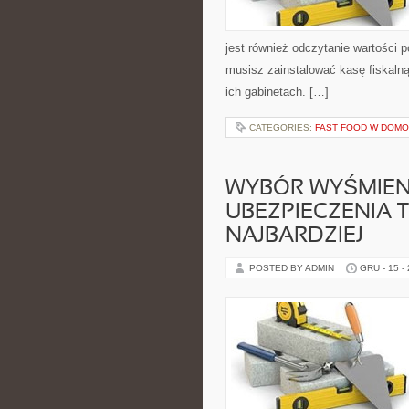
jest również odczytanie wartości 
musisz zainstalować kasę fiskalną
ich gabinetach. […]
CATEGORIES:
FAST FOOD W DOM
WYBÓR WYŚMIEN
UBEZPIECZENIA T
NAJBARDZIEJ
POSTED BY ADMIN
GRU - 15 -