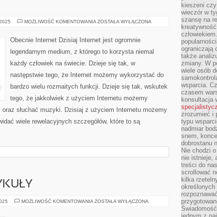
kieszeni cz
wieczór w ty
szansę na re
KURIERZY
 2025
MOŻLIWOŚĆ KOMENTOWANIA
ZOSTAŁA WYŁĄCZONA
kreatywność,
człowiekiem
Obecnie Internet Dzisiaj Internet jest ogromnie
popularnością
ograniczają 
legendarnym medium, z którego to korzysta niemal
także analiz
każdy człowiek na świecie. Dzieje się tak, w
zmiany. W po
wiele osób d
następstwie tego, że Internet możemy wykorzystać do
samokontrol
wsparcia. Cz
bardzo wielu rozmaitych funkcji. Dzieje się tak, wskutek
czasem wars
tego, że jakkolwiek z użyciem Internetu możemy
konsultacja 
specjalistyc
y oraz słuchać muzyki. Dzisiaj z użyciem Internetu możemy
zrozumieć i 
idać wiele rewelacyjnych szczegółów, które to są
typu wsparc
nadmiar bod
snem, koncen
dobrostanu n
Nie chodzi o
nie istnieje
treści do na
scrollować n
kilka rzeteln
YKUŁY
określonych
rozpoznawać 
przygotowane
POZOSTAŁE
2025
MOŻLIWOŚĆ KOMENTOWANIA
ZOSTAŁA WYŁĄCZONA
ARTYKUŁY
Świadomość 
jednym z naj