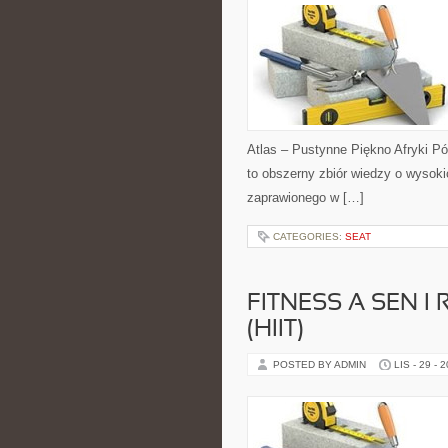
Atlas – Pustynne Piękno Afryki Pó
to obszerny zbiór wiedzy o wysok
zaprawionego w […]
CATEGORIES:
SEAT
FITNESS A SEN I
(HIIT)
POSTED BY ADMIN
LIS - 29 - 