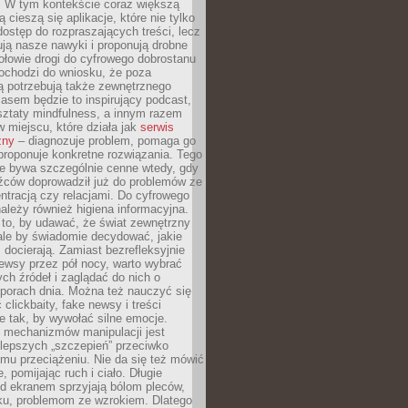
. W tym kontekście coraz większą
 cieszą się aplikacje, które nie tylko
dostęp do rozpraszających treści, lecz
ują nasze nawyki i proponują drobne
łowie drogi do cyfrowego dobrostanu
ochodzi do wniosku, że poza
ą potrzebują także zewnętrznego
asem będzie to inspirujący podcast,
ztaty mindfulness, a innym razem
w miejscu, które działa jak
serwis
zny
– diagnozuje problem, pomaga go
proponuje konkretne rozwiązania. Tego
ie bywa szczególnie cenne wtedy, gdy
źców doprowadził już do problemów ze
tracją czy relacjami. Do cyfrowego
ależy również higiena informacyjna.
 to, by udawać, że świat zewnętrzny
, ale by świadomie decydować, jakie
s docierają. Zamiast bezrefleksyjnie
ewsy przez pół nocy, warto wybrać
ych źródeł i zaglądać do nich o
 porach dnia. Można też nauczyć się
clickbaity, fake newsy i treści
 tak, by wywołać silne emocje.
mechanizmów manipulacji jest
lepszych „szczepień” przeciwko
mu przeciążeniu. Nie da się też mówić
, pomijając ruch i ciało. Długie
d ekranem sprzyjają bólom pleców,
rku, problemom ze wzrokiem. Dlatego