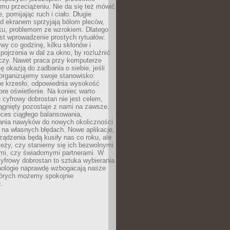
mu przeciążeniu. Nie da się też mówić
, pomijając ruch i ciało. Długie
d ekranem sprzyjają bólom pleców,
rku, problemom ze wzrokiem. Dlatego
st wprowadzenie prostych rytuałów:
erwy co godzinę, kilku skłonów i
pojrzenia w dal za okno, by rozluźnić
zy. Nawet praca przy komputerze
ę okazją do zadbania o siebie, jeśli
organizujemy swoje stanowisko:
e krzesło, odpowiednia wysokość
bre oświetlenie. Na koniec warto
 cyfrowy dobrostan nie jest celem,
iągnięty pozostaje z nami na zawsze.
oces ciągłego balansowania,
nia nawyków do nowych okoliczności
ę na własnych błędach. Nowe aplikacje,
rządzenia będą kusiły nas co roku, ale
leży, czy staniemy się ich bezwolnymi
mi, czy świadomymi partnerami. W
yfrowy dobrostan to sztuka wybierania
hnologie naprawdę wzbogacają nasze
których możemy spokojnie
.