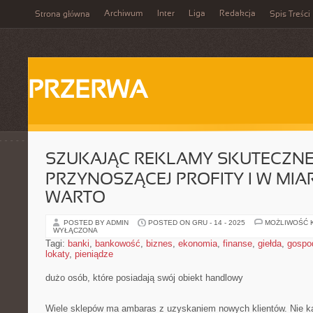
Archiwum
Inter
Liga
Redakcja
Strona główna
Spis Treści
PRZERWA
SZUKAJĄC REKLAMY SKUTECZNE
PRZYNOSZĄCEJ PROFITY I W MIAR
WARTO
POSTED BY ADMIN
POSTED ON GRU - 14 - 2025
MOŻLIWOŚĆ 
WYŁĄCZONA
Tagi:
banki
,
bankowość
,
biznes
,
ekonomia
,
finanse
,
giełda
,
gospo
lokaty
,
pieniądze
dużo osób, które posiadają swój obiekt handlowy
Wiele sklepów ma ambaras z uzyskaniem nowych klientów. Nie ka