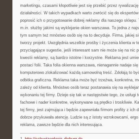
marketingu, czasami kłopotliwie jest się przebić przez rywalizację
działalności. W takich wypadkach warto zwrócić się do ekspertów 
poprosić ich o przygotowanie dobrej reklamy dla naszego sklepu.
m.in. służby jakimi są wyklejanie okien warszawa. To jedna z naj
tym samym też mnóstwo osób się na to decyduje. Firma, jakiej się
tworzy projekt. Uwzględnia wszelkie prośby i życzenia klienta w t
przyciągające sugestie, jeśli interesant sam nie może się na nic
kwestii reklamy, są bardzo istotne i korzystne. Reklama jest umi
postaci folii. Taka folia okienna warszawa, nienagannie nadaje si
komputerowo zlokalizować każdą samowolną treść. Zdołają to być
odbitka graficzna. Reklama taka może być trzeźwa, konkretna, mo
zależy od klienta. Mnóstwo osób teraz postanawia się na wykleja
wykonaniu tej firmy. Dzieje się tak w następstwie tego, że usługi 
fachowe i nader konkretne, wykonywane są prędko i troskliwie. 
tej firmy, jest zajmująca i będzie zapewniała firmom profity z ich 
dobrze przykuwała atencję. Ludzie są z istoty wzrokowcami, ergo
reklama, zawsze będzie dla nich interesująca.
1.
http://schuetzenkreis-dieburg.de