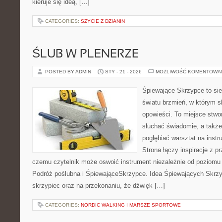
kieruje się ideą, […]
CATEGORIES:
SZYCIE Z DZIANIN
ŚLUB W PLENERZE
POSTED BY ADMIN
STY - 21 - 2026
MOŻLIWOŚĆ KOMENTOWA
Śpiewające Skrzypce to si
światu brzmień, w którym s
opowieści. To miejsce stwo
słuchać świadomie, a także 
pogłębiać warsztat na ins
Strona łączy inspiracje z p
czemu czytelnik może oswoić instrument niezależnie od poziom
Podróż poślubna i ŚpiewająceSkrzypce. Idea Śpiewających Skrzyp
skrzypiec oraz na przekonaniu, że dźwięk […]
CATEGORIES:
NORDIC WALKING I MARSZE SPORTOWE