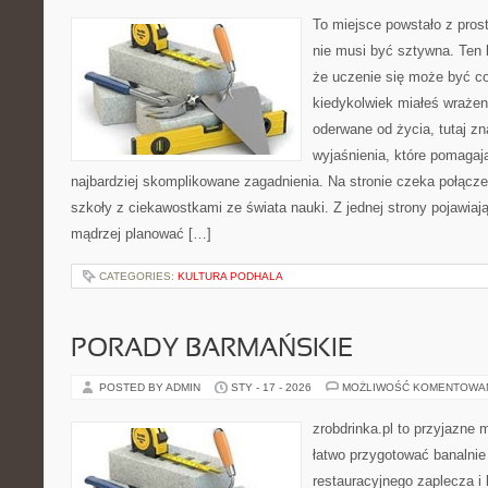
To miejsce powstało z pros
nie musi być sztywna. Ten 
że uczenie się może być cod
kiedykolwiek miałeś wrażen
oderwane od życia, tutaj zn
wyjaśnienia, które pomagaj
najbardziej skomplikowane zagadnienia. Na stronie czeka połączeni
szkoły z ciekawostkami ze świata nauki. Z jednej strony pojawiają
mądrzej planować […]
CATEGORIES:
KULTURA PODHALA
PORADY BARMAŃSKIE
POSTED BY ADMIN
STY - 17 - 2026
MOŻLIWOŚĆ KOMENTOWA
zrobdrinka.pl to przyjazne 
łatwo przygotować banalnie
restauracyjnego zaplecza i