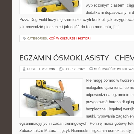
wypieczonym ciastem, ciąg
dodatkami dopasowanymi do
Pizza Dog Field liczy się rzemiosło, czyli konkret: jak przygotowa
jak prowadzić pieczenie i jak dojść do tego momentu, […]
CATEGORIES:
KOŃ W KULTURZE I HISTORII
EGZAMIN ÓSMOKLASISTY – CHEM
POSTED BY ADMIN
STY - 12 - 2026
MOŻLIWOŚĆ KOMENTOWA
Nie mogę pomóc w tworzeniu 
nielegalne ujawnienia lub 
odpowiedzi na egzaminie m
przygotować bardzo długi o
bezpiecznej, legalnej wersj
nauki, typowania zagadnie
egzaminacyjnych i zadań treningowych. Poniżej masz gotowy teks
Zobacz także Matura – język Niemiecki i Egzamin ósmoklasisty – 