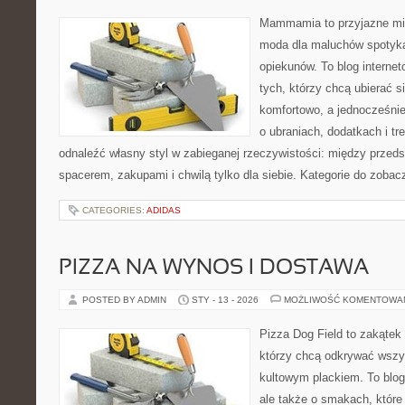
Mammamia to przyjazne mie
moda dla maluchów spotyka
opiekunów. To blog interne
tych, którzy chcą ubierać s
komfortowo, a jednocześnie 
o ubraniach, dodatkach i tr
odnaleźć własny styl w zabieganej rzeczywistości: między przeds
spacerem, zakupami i chwilą tylko dla siebie. Kategorie do zobac
CATEGORIES:
ADIDAS
PIZZA NA WYNOS I DOSTAWA
POSTED BY ADMIN
STY - 13 - 2026
MOŻLIWOŚĆ KOMENTOWA
Pizza Dog Field to zakątek
którzy chcą odkrywać wszys
kultowym plackiem. To blog
ale także o smakach, które