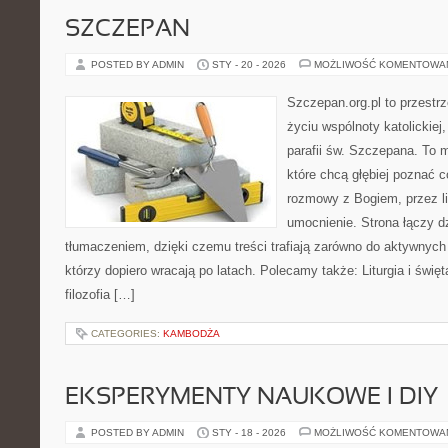
SZCZEPAN
POSTED BY ADMIN
STY - 20 - 2026
MOŻLIWOŚĆ KOMENTOWA
Szczepan.org.pl to przestr
życiu wspólnoty katolickiej
parafii św. Szczepana. To m
które chcą głębiej poznać 
rozmowy z Bogiem, przez li
umocnienie. Strona łączy d
tłumaczeniem, dzięki czemu treści trafiają zarówno do aktywnych p
którzy dopiero wracają po latach. Polecamy także: Liturgia i święta
filozofia […]
CATEGORIES:
KAMBODŻA
EKSPERYMENTY NAUKOWE I DIY
POSTED BY ADMIN
STY - 18 - 2026
MOŻLIWOŚĆ KOMENTOWA