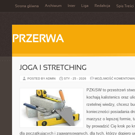
Archiwum
Inter
Liga
Redakcja
Strona główna
Spis Treści
PRZERWA
JOGA I STRETCHING
POSTED BY ADMIN
STY - 25 - 2026
MOŻLIWOŚĆ KOMENTOWA
PZKiSW to przestrzeń stwor
kochają kalistenics oraz uli
rzetelnej wiedzy, chcesz 
konieczności posiadania dro
marzysz o lepszej formie, ta
by prowadzić Cię krok po kr
dla początkujących i zaawansowanych, dla tych, którzy dopiero uc