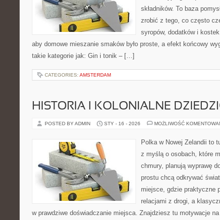
składników. To baza pomysłó
zrobić z tego, co często cz
syropów, dodatków i kostek 
aby domowe mieszanie smaków było proste, a efekt końcowy wyg
takie kategorie jak: Gin i tonik – […]
CATEGORIES:
AMSTERDAM
HISTORIA I KOLONIALNE DZIEDZ
POSTED BY ADMIN
STY - 16 - 2026
MOŻLIWOŚĆ KOMENTOWA
Polka w Nowej Zelandii to 
z myślą o osobach, które ma
chmury, planują wyprawę do
prostu chcą odkrywać świat
miejsce, gdzie praktyczne 
relacjami z drogi, a klasyc
w prawdziwe doświadczanie miejsca. Znajdziesz tu motywacje na w