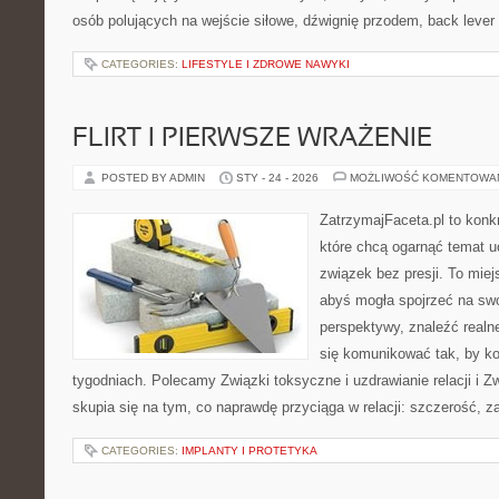
osób polujących na wejście siłowe, dźwignię przodem, back lever
CATEGORIES:
LIFESTYLE I ZDROWE NAWYKI
FLIRT I PIERWSZE WRAŻENIE
POSTED BY ADMIN
STY - 24 - 2026
MOŻLIWOŚĆ KOMENTOWA
ZatrzymajFaceta.pl to konkr
które chcą ogarnąć temat 
związek bez presji. To mie
abyś mogła spojrzeć na swo
perspektywy, znaleźć real
się komunikować tak, by kon
tygodniach. Polecamy Związki toksyczne i uzdrawianie relacji i 
skupia się na tym, co naprawdę przyciąga w relacji: szczerość, z
CATEGORIES:
IMPLANTY I PROTETYKA