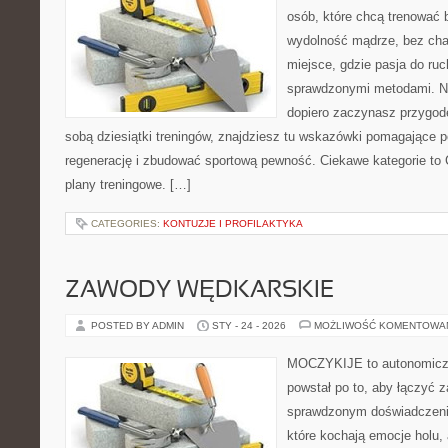
osób, które chcą trenować b
wydolność mądrze, bez chao
miejsce, gdzie pasja do ruc
sprawdzonymi metodami. Ni
dopiero zaczynasz przygod
sobą dziesiątki treningów, znajdziesz tu wskazówki pomagające p
regenerację i zbudować sportową pewność. Ciekawe kategorie to C
plany treningowe. […]
CATEGORIES:
KONTUZJE I PROFILAKTYKA
ZAWODY WĘDKARSKIE
POSTED BY ADMIN
STY - 24 - 2026
MOŻLIWOŚĆ KOMENTOWA
MOCZYKIJE to autonomiczny
powstał po to, aby łączyć 
sprawdzonym doświadczenie
które kochają emocje holu, 