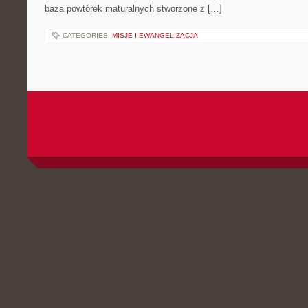
baza powtórek maturalnych stworzone z […]
CATEGORIES:
MISJE I EWANGELIZACJA