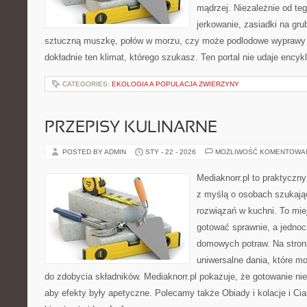
mądrzej. Niezależnie od teg
jerkowanie, zasiadki na grub
sztuczną muszkę, połów w morzu, czy może podlodowe wypraw
dokładnie ten klimat, którego szukasz. Ten portal nie udaje encyk
CATEGORIES:
EKOLOGIA A POPULACJA ZWIERZYNY
PRZEPISY KULINARNE
POSTED BY ADMIN
STY - 22 - 2026
MOŻLIWOŚĆ KOMENTOWA
Mediaknorr.pl to praktyczny
z myślą o osobach szukaj
rozwiązań w kuchni. To miej
gotować sprawnie, a jedno
domowych potraw. Na stroni
uniwersalne dania, które m
do zdobycia składników. Mediaknorr.pl pokazuje, że gotowanie ni
aby efekty były apetyczne. Polecamy także Obiady i kolacje i Cia