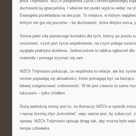
poza Trójmiasto. WŻCh (Wspólnota Życia Chrześcijańskiego) koja
duchowością ignacjańską. I właśnie ten punkt wyjścia widać na s
Ewangelia przekładana na decyzje. To miejsce, w którym wątpliw
którym nie gra się pozorów – bo duchowość, która dotyka serca, 
Strona pełni rolę pierwszego kontaktu dla tych, którzy po prostu 
zrozumieć, czym jest życie wspólnotowe, na czym polega rozezn
wygląda praktyka dzielenia. Jednocześnie to tablica ogłoszeń dla
materiały i pomaga trzymać się ram.
WŻCh Trójmiasto pokazuje, że wspólnota to relacje, ale też syst
stronie pojawiają się aktualności, które pomagają być na bieżąco.
łatwiej zorganizować codzienność. W tle jest zawsze ta sama myś
luksusem – tylko źródłem.
Dużą wartością strony jest to, że tłumaczy WŻCh w sposób zrozum
i nazwy brzmią zbyt „kościelnie”, więc ważne jest, by zobaczyć, 
sprawy. WŻCh Trójmiasto opisuje drogę tak, aby można było wejś
tempa człowieka.