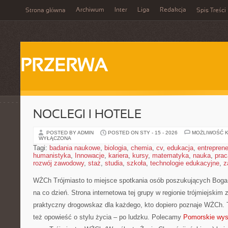
Archiwum
Inter
Liga
Redakcja
Strona główna
Spis Treści
PRZERWA
NOCLEGI I HOTELE
POSTED BY ADMIN
POSTED ON STY - 15 - 2026
MOŻLIWOŚĆ 
WYŁĄCZONA
Tagi:
badania naukowe
,
biologia
,
chemia
,
cv
,
edukacja
,
entreprene
humanistyka
,
Innowacje
,
kariera
,
kursy
,
matematyka
,
nauka
,
prac
rozwój zawodowy
,
staż
,
studia
,
szkoła
,
technologie edukacyjne
,
z
WŻCh Trójmiasto to miejsce spotkania osób poszukujących Boga,
na co dzień. Strona internetowa tej grupy w regionie trójmiejskim
praktyczny drogowskaz dla każdego, kto dopiero poznaje WŻCh. To
też opowieść o stylu życia – po ludzku. Polecamy
Pomorskie wys