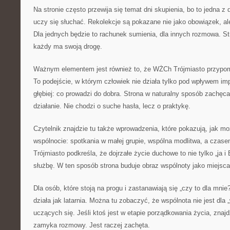
Na stronie często przewija się temat dni skupienia, bo to jedna z 
uczy się słuchać. Rekolekcje są pokazane nie jako obowiązek, a
Dla jednych będzie to rachunek sumienia, dla innych rozmowa. 
każdy ma swoją drogę.
Ważnym elementem jest również to, że WŻCh Trójmiasto przypo
To podejście, w którym człowiek nie działa tylko pod wpływem imp
głębiej: co prowadzi do dobra. Strona w naturalny sposób zachęca
działanie. Nie chodzi o suche hasła, lecz o praktykę.
Czytelnik znajdzie tu także wprowadzenia, które pokazują, jak m
wspólnocie: spotkania w małej grupie, wspólna modlitwa, a cza
Trójmiasto podkreśla, że dojrzałe życie duchowe to nie tylko „ja i 
służbę. W ten sposób strona buduje obraz wspólnoty jako miejsca
Dla osób, które stoją na progu i zastanawiają się „czy to dla mni
działa jak latarnia. Można tu zobaczyć, że wspólnota nie jest dla 
uczących się. Jeśli ktoś jest w etapie porządkowania życia, znajdz
zamyka rozmowy. Jest raczej zachęta.