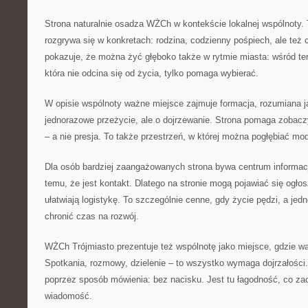
Strona naturalnie osadza WŻCh w kontekście lokalnej wspólnoty
rozgrywa się w konkretach: rodzina, codzienny pośpiech, ale też
pokazuje, że można żyć głęboko także w rytmie miasta: wśród te
która nie odcina się od życia, tylko pomaga wybierać.
W opisie wspólnoty ważne miejsce zajmuje formacja, rozumiana j
jednorazowe przeżycie, ale o dojrzewanie. Strona pomaga zobacz
– a nie presja. To także przestrzeń, w której można pogłębiać mod
Dla osób bardziej zaangażowanych strona bywa centrum informacji
temu, że jest kontakt. Dlatego na stronie mogą pojawiać się ogłos
ułatwiają logistykę. To szczególnie cenne, gdy życie pędzi, a je
chronić czas na rozwój.
WŻCh Trójmiasto prezentuje też wspólnotę jako miejsce, gdzie wa
Spotkania, rozmowy, dzielenie – to wszystko wymaga dojrzałości.
poprzez sposób mówienia: bez nacisku. Jest tu łagodność, co za
wiadomość.