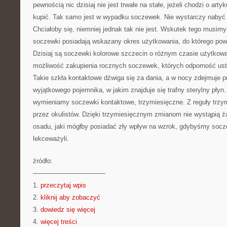
pewnością nic dzisiaj nie jest trwałe na stałe, jeżeli chodzi o arty
kupić. Tak samo jest w wypadku soczewek. Nie wystarczy nabyć s
Chciałoby się, niemniej jednak tak nie jest. Wskutek tego musimy
soczewki posiadają wskazany okres użytkowania, do którego pow
Dzisiaj są soczewki kolorowe szczecin o różnym czasie użytkow
możliwość zakupienia rocznych soczewek, których odporność usta
Takie szkła kontaktowe dźwiga się za dania, a w nocy zdejmuje 
wyjątkowego pojemnika, w jakim znajduje się trafny sterylny pły
wymieniamy soczewki kontaktowe, trzymiesięczne. Z reguły trzy
przez okulistów. Dzięki trzymiesięcznym zmianom nie wystąpią ż
osadu, jaki mógłby posiadać zły wpływ na wzrok, gdybyśmy socze
lekceważyli.
źródło:
———————————
1.
przeczytaj wpis
2.
kliknij aby zobaczyć
3.
dowiedz się więcej
4.
więcej treści