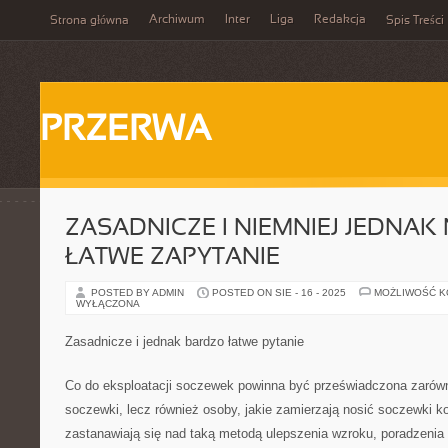
Archiwum
Inter
Liga
Redakcja
Strona główna
Spis Treści
PRZERWA
ZASADNICZE I NIEMNIEJ JEDNAK
ŁATWE ZAPYTANIE
POSTED BY ADMIN
POSTED ON SIE - 16 - 2025
MOŻLIWOŚĆ 
WYŁĄCZONA
Zasadnicze i jednak bardzo łatwe pytanie
Co do eksploatacji soczewek powinna być przeświadczona zarówno
soczewki, lecz również osoby, jakie zamierzają nosić soczewki k
zastanawiają się nad taką metodą ulepszenia wzroku, poradzenia