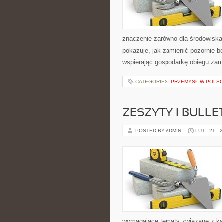
znaczenie zarówno dla środowiska, 
pokazuje, jak zamienić pozornie 
wspierając gospodarkę obiegu za
CATEGORIES:
PRZEMYSŁ W POLS
ZESZYTY I BULLE
POSTED BY ADMIN
LUT - 21 - 
wymagające tematy związane z ka