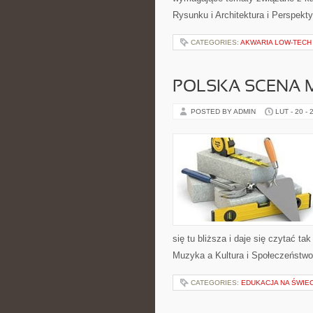
Rysunku i Architektura i Perspekty
CATEGORIES:
AKWARIA LOW-TECH 
POLSKA SCENA 
POSTED BY ADMIN
LUT - 20 - 
się tu bliższa i daje się czytać ta
Muzyka a Kultura i Społeczeństwo
CATEGORIES:
EDUKACJA NA ŚWIEC