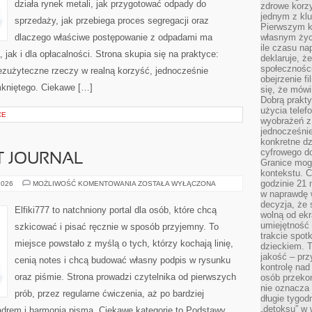
działa rynek metali, jak przygotować odpady do
zdrowe korzy
jednym z kl
sprzedaży, jak przebiega proces segregacji oraz
Pierwszym k
dlaczego właściwe postępowanie z odpadami ma
własnym życi
ile czasu n
jak i dla opłacalności. Strona skupia się na praktyce:
deklaruje, że
społecznośc
bezużyteczne rzeczy w realną korzyść, jednocześnie
obejrzenie f
mkniętego. Ciekawe […]
się, że mówi
Dobrą prakty
użycia telef
CE
wyobrażeń z
jednocześnie
konkretne d
cyfrowego do
T JOURNAL
Granice mog
kontekstu. C
godzinie 21 
ZESZYTY
2026
MOŻLIWOŚĆ KOMENTOWANIA
ZOSTAŁA WYŁĄCZONA
I
w naprawdę 
BULLET
decyzja, że s
JOURNAL
Elfiki777 to natchniony portal dla osób, które chcą
wolną od ekr
umiejętność
szkicować i pisać ręcznie w sposób przyjemny. To
trakcie spot
miejsce powstało z myślą o tych, którzy kochają linię,
dzieckiem. T
jakość – pr
cenią notes i chcą budować własny podpis w rysunku
kontrolę nad
oraz piśmie. Strona prowadzi czytelnika od pierwszych
osób przekon
nie oznacza 
prób, przez regularne ćwiczenia, aż po bardziej
długie tygod
„detoksu” w 
drem i harmonią pisma. Ciekawe kategorie to Podstawy