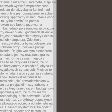
stanie z urządzeń i internetu, staje się
uczowych wyzwań współczesności.
rokiem do odzyskania kontroli nad
em online jest uświadomienie sobie,
aprawdę spędzamy w sieci. Wiele osób
 to „tylko chwila” na portalu
iowym czy krótka przerwa na
ilmiku, jednak po zsumowaniu okazuje
my nawet o kilku godzinach dziennie.
ką jest sprawdzenie statystyk czasu
onu lub komputera. Zderzenie
 rzeczywistością bywa bolesne, ale
 otwiera oczy i pozwala podjąć
ziałania. Drugim ważnym elementem
brostanu jest wyznaczanie granic.
ą mieć formę czasu, miejsca i
zas to na przykład zasada, że po
nie korzystamy z urządzeń, chyba że
wyjątkowych sytuacjach. Miejsce to
tół w jadalni albo sypialnia są strefą
anów. Kontekst natomiast to
 mówienia „nie” powiadomieniom w
kania z przyjaciółmi czy zabawy z
e trzy typy granic razem budują nową
zypominają nam, że to my mamy
 technologią, a nie odwrotnie. Wiele
uje się też, że cyfrowy odpoczynek
całkowitego odcięcia od internetu na
nie. Czasem wystarczy kilka godzin
weekend, spacer bez telefonu w