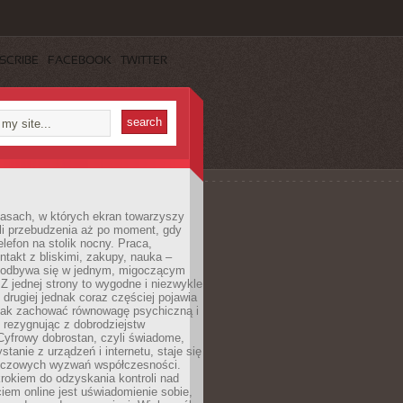
SCRIBE
FACEBOOK
TWITTER
asach, w których ekran towarzyszy
li przebudzenia aż po moment, gdy
lefon na stolik nocny. Praca,
ntakt z bliskimi, zakupy, nauka –
 odbywa się w jednym, migoczącym
 Z jednej strony to wygodne i niezwykle
 drugiej jednak coraz częściej pojawia
 jak zachować równowagę psychiczną i
e rezygnując z dobrodziejstw
 Cyfrowy dobrostan, czyli świadome,
stanie z urządzeń i internetu, staje się
uczowych wyzwań współczesności.
rokiem do odzyskania kontroli nad
em online jest uświadomienie sobie,