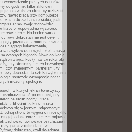
st wprowadzenie prostych rytuałów:
erwy co godzinę, kilku skłonów i
pojrzenia w dal za okno, by rozluźnić
zy. Nawet praca przy komputerze
ę okazją do zadbania o siebie, jeśli
organizujemy swoje stanowisko:
e krzesło, odpowiednia wysokość
bre oświetlenie. Na koniec warto
 cyfrowy dobrostan nie jest celem,
iągnięty pozostaje z nami na zawsze.
oces ciągłego balansowania,
nia nawyków do nowych okoliczności
ę na własnych błędach. Nowe aplikacje,
rządzenia będą kusiły nas co roku, ale
leży, czy staniemy się ich bezwolnymi
mi, czy świadomymi partnerami. W
yfrowy dobrostan to sztuka wybierania
hnologie naprawdę wzbogacają nasze
których możemy spokojnie
.
asach, w których ekran towarzyszy
li przebudzenia aż po moment, gdy
lefon na stolik nocny. Praca,
ntakt z bliskimi, zakupy, nauka –
 odbywa się w jednym, migoczącym
 Z jednej strony to wygodne i niezwykle
 drugiej jednak coraz częściej pojawia
 jak zachować równowagę psychiczną i
e rezygnując z dobrodziejstw
 Cyfrowy dobrostan, czyli świadome,