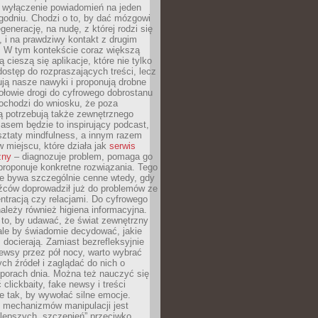
y wyłączenie powiadomień na jeden
godniu. Chodzi o to, by dać mózgowi
generację, na nudę, z której rodzi się
 i na prawdziwy kontakt z drugim
. W tym kontekście coraz większą
 cieszą się aplikacje, które nie tylko
dostęp do rozpraszających treści, lecz
ują nasze nawyki i proponują drobne
łowie drogi do cyfrowego dobrostanu
ochodzi do wniosku, że poza
ą potrzebują także zewnętrznego
asem będzie to inspirujący podcast,
ztaty mindfulness, a innym razem
w miejscu, które działa jak
serwis
zny
– diagnozuje problem, pomaga go
proponuje konkretne rozwiązania. Tego
ie bywa szczególnie cenne wtedy, gdy
źców doprowadził już do problemów ze
tracją czy relacjami. Do cyfrowego
ależy również higiena informacyjna.
 to, by udawać, że świat zewnętrzny
, ale by świadomie decydować, jakie
s docierają. Zamiast bezrefleksyjnie
ewsy przez pół nocy, warto wybrać
ych źródeł i zaglądać do nich o
 porach dnia. Można też nauczyć się
clickbaity, fake newsy i treści
 tak, by wywołać silne emocje.
mechanizmów manipulacji jest
lepszych „szczepień” przeciwko