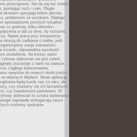
mu przeciążeniu. Nie da się też mówić
, pomijając ruch i ciało. Długie
d ekranem sprzyjają bólom pleców,
rku, problemom ze wzrokiem. Dlatego
st wprowadzenie prostych rytuałów:
erwy co godzinę, kilku skłonów i
pojrzenia w dal za okno, by rozluźnić
zy. Nawet praca przy komputerze
ę okazją do zadbania o siebie, jeśli
organizujemy swoje stanowisko:
e krzesło, odpowiednia wysokość
bre oświetlenie. Na koniec warto
 cyfrowy dobrostan nie jest celem,
iągnięty pozostaje z nami na zawsze.
oces ciągłego balansowania,
nia nawyków do nowych okoliczności
ę na własnych błędach. Nowe aplikacje,
rządzenia będą kusiły nas co roku, ale
leży, czy staniemy się ich bezwolnymi
mi, czy świadomymi partnerami. W
yfrowy dobrostan to sztuka wybierania
hnologie naprawdę wzbogacają nasze
których możemy spokojnie
.