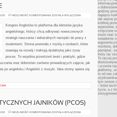
informacyjne
E
o dobrostanie
godziny prze
napięciu ka
BŁĘDY
2026
MOŻLIWOŚĆ KOMENTOWANIA
ZOSTAŁA WYŁĄCZONA
JĘZYKOWE
tak ważne je
krótkiej prz
Kongres Anglistów to platforma dla lektorów języka
wyprostów, s
zmęczone oc
angielskiego, którzy chcą odkrywać nowoczesnych
może stać si
strategii nauczania i wdrażalnych narzędzi do pracy z
świadomie z
ergonomiczn
studentami. Strona powstała z myślą o osobach, które
monitora, do
stawiają na rozwój i traktują dydaktykę jako żywy
pamiętać, że
który raz os
proces. To wspólna przestrzeń teorii i praktyki, gdzie
To raczej pr
dostosowywa
auczania oraz dobrostan zarówno prowadzących zajęcia, jak
i uczenia si
e po angielsku i Angielski z muzyki. Idea strony opiera się
platformy, u
to od nas za
użytkownika
tym sensie c
– które tec
TURA
życie, a z 
zrezygnować
TYCZNYCH JAJNIKÓW (PCOS)
ZESPÓŁ
2026
MOŻLIWOŚĆ KOMENTOWANIA
ZOSTAŁA WYŁĄCZONA
POLICYSTYCZNYCH