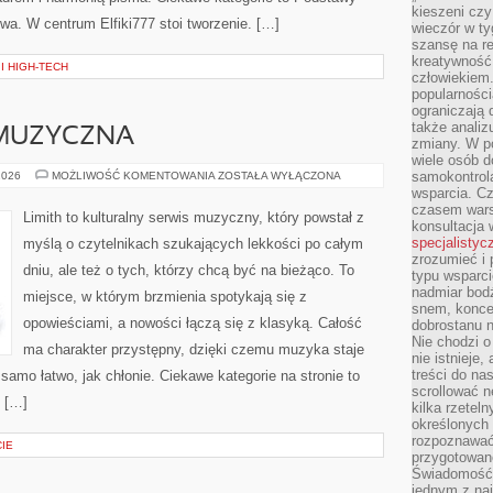
kieszeni cz
wa. W centrum Elfiki777 stoi tworzenie. […]
wieczór w ty
szansę na re
kreatywność,
I HIGH-TECH
człowiekiem
popularnością
ograniczają 
także analiz
MUZYCZNA
zmiany. W po
wiele osób d
POLSKA
samokontrol
2026
MOŻLIWOŚĆ KOMENTOWANIA
ZOSTAŁA WYŁĄCZONA
SCENA
wsparcia. Cz
MUZYCZNA
czasem wars
Limith to kulturalny serwis muzyczny, który powstał z
konsultacja 
specjalistyc
myślą o czytelnikach szukających lekkości po całym
zrozumieć i 
dniu, ale też o tych, którzy chcą być na bieżąco. To
typu wsparc
nadmiar bod
miejsce, w którym brzmienia spotykają się z
snem, koncen
opowieściami, a nowości łączą się z klasyką. Całość
dobrostanu n
Nie chodzi o
ma charakter przystępny, dzięki czemu muzyka staje
nie istnieje
treści do na
k samo łatwo, jak chłonie. Ciekawe kategorie na stronie to
scrollować n
 […]
kilka rzeteln
określonych
rozpoznawać 
IE
przygotowane
Świadomość 
jednym z naj