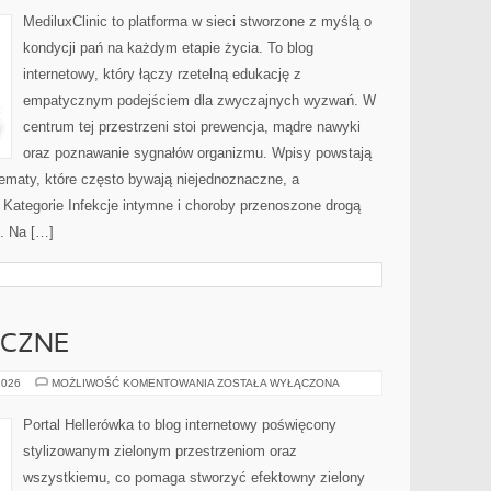
JAJNIKÓW
(PCOS)
MediluxClinic to platforma w sieci stworzone z myślą o
kondycji pań na każdym etapie życia. To blog
internetowy, który łączy rzetelną edukację z
empatycznym podejściem dla zwyczajnych wyzwań. W
centrum tej przestrzeni stoi prewencja, mądre nawyki
oraz poznawanie sygnałów organizmu. Wpisy powstają
ematy, które często bywają niejednoznaczne, a
 Kategorie Infekcje intymne i choroby przenoszone drogą
i. Na […]
YCZNE
OGRODY
2026
MOŻLIWOŚĆ KOMENTOWANIA
ZOSTAŁA WYŁĄCZONA
TEMATYCZNE
Portal Hellerówka to blog internetowy poświęcony
stylizowanym zielonym przestrzeniom oraz
wszystkiemu, co pomaga stworzyć efektowny zielony