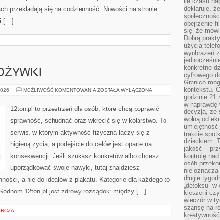
ile czasu n
deklaruje, że
h przekładają się na codzienność. Nowości na stronie
społecznośc
i […]
obejrzenie f
się, że mówi
Dobrą prakty
użycia telef
wyobrażeń z
jednocześnie
konkretne d
DŻYWKI
cyfrowego do
Granice mog
kontekstu. C
SUPLEMENTY
2026
MOŻLIWOŚĆ KOMENTOWANIA
ZOSTAŁA WYŁĄCZONA
I
godzinie 21 
ODŻYWKI
w naprawdę 
12ton.pl to przestrzeń dla osób, które chcą poprawić
decyzja, że s
wolną od ekr
sprawność, schudnąć oraz wkręcić się w kolarstwo. To
umiejętność
serwis, w którym aktywność fizyczna łączy się z
trakcie spot
dzieckiem. T
higieną życia, a podejście do celów jest oparte na
jakość – pr
konsekwencji. Jeśli szukasz konkretów albo chcesz
kontrolę nad
osób przekon
uporządkować swoje nawyki, tutaj znajdziesz
nie oznacza 
długie tygod
ści, a nie do ideałów z plakatu. Kategorie dla każdego to
„detoksu” w 
. Sednem 12ton.pl jest zdrowy rozsądek: między […]
kieszeni cz
wieczór w ty
szansę na re
ARCZA
kreatywność,