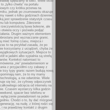
aprawdę spędzamy w sieci. Wiele osób
 to „tylko chwila” na portalu
iowym czy krótka przerwa na
ilmiku, jednak po zsumowaniu okazuje
my nawet o kilku godzinach dziennie.
ką jest sprawdzenie statystyk czasu
onu lub komputera. Zderzenie
 rzeczywistością bywa bolesne, ale
 otwiera oczy i pozwala podjąć
ziałania. Drugim ważnym elementem
brostanu jest wyznaczanie granic.
ą mieć formę czasu, miejsca i
zas to na przykład zasada, że po
nie korzystamy z urządzeń, chyba że
wyjątkowych sytuacjach. Miejsce to
tół w jadalni albo sypialnia są strefą
anów. Kontekst natomiast to
 mówienia „nie” powiadomieniom w
kania z przyjaciółmi czy zabawy z
e trzy typy granic razem budują nową
zypominają nam, że to my mamy
 technologią, a nie odwrotnie. Wiele
uje się też, że cyfrowy odpoczynek
całkowitego odcięcia od internetu na
nie. Czasem wystarczy kilka godzin
weekend, spacer bez telefonu w
y wyłączenie powiadomień na jeden
godniu. Chodzi o to, by dać mózgowi
generację, na nudę, z której rodzi się
 i na prawdziwy kontakt z drugim