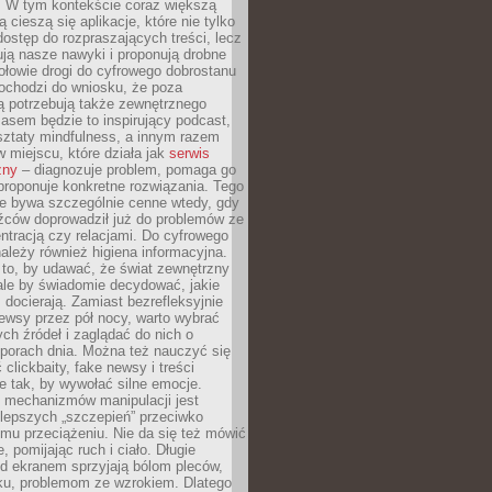
. W tym kontekście coraz większą
 cieszą się aplikacje, które nie tylko
dostęp do rozpraszających treści, lecz
ują nasze nawyki i proponują drobne
łowie drogi do cyfrowego dobrostanu
ochodzi do wniosku, że poza
ą potrzebują także zewnętrznego
asem będzie to inspirujący podcast,
ztaty mindfulness, a innym razem
w miejscu, które działa jak
serwis
zny
– diagnozuje problem, pomaga go
proponuje konkretne rozwiązania. Tego
ie bywa szczególnie cenne wtedy, gdy
źców doprowadził już do problemów ze
tracją czy relacjami. Do cyfrowego
ależy również higiena informacyjna.
 to, by udawać, że świat zewnętrzny
, ale by świadomie decydować, jakie
s docierają. Zamiast bezrefleksyjnie
ewsy przez pół nocy, warto wybrać
ych źródeł i zaglądać do nich o
 porach dnia. Można też nauczyć się
clickbaity, fake newsy i treści
 tak, by wywołać silne emocje.
mechanizmów manipulacji jest
lepszych „szczepień” przeciwko
mu przeciążeniu. Nie da się też mówić
, pomijając ruch i ciało. Długie
d ekranem sprzyjają bólom pleców,
rku, problemom ze wzrokiem. Dlatego