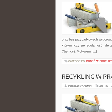
oraz bez przypadkowych wyborów. S
którym liczy się regularność, ale 
(Niemcy). Motywem […]
CATEGORIES:
PODRÓŻE EKOTURY
RECYKLING W PR
POSTED BY ADMIN
LUT - 23 - 