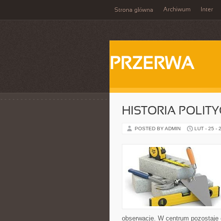
Archiwum
Inter
Strona główna
PRZERWA
HISTORIA POLIT
POSTED BY ADMIN
LUT - 25 - 
obserwacje. W centrum pozostaje c