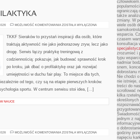
człowiekiem
popularnością
ograniczają 
FILAKTYKA
także analiz
zmiany. W po
wiele osób d
KONTUZJE
2026
MOŻLIWOŚĆ KOMENTOWANIA
ZOSTAŁA WYŁĄCZONA
I
samokontrol
PROFILAKTYKA
wsparcia. Cz
TKKF Sieraków to przystań inspiracji dla osób, które
czasem wars
konsultacja 
traktują aktywność nie jako jednorazowy zryw, lecz jako
specjalistyc
drogę. Serwis łączy praktykę treningową z
zrozumieć i 
typu wsparc
codziennością: pokazuje, jak budować sprawność krok
nadmiar bod
po kroku, jak dbać o profilaktykę oraz jak rozwijać
snem, koncen
dobrostanu n
umiejętności w duchu fair play. To miejsce dla tych,
Nie chodzi o
nie istnieje
niezależnie od tego, czy są na etapie pierwszych kroków.
treści do na
ychologia sportu. W centrum serwisu stoi idea, […]
scrollować n
kilka rzeteln
określonych
W NAUCE
rozpoznawać 
przygotowane
Świadomość 
jednym z naj
informacyjne
o dobrostanie
MARY
godziny prze
2026
MOŻLIWOŚĆ KOMENTOWANIA
ZOSTAŁA WYŁĄCZONA
KAY
napięciu ka
(USA)