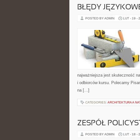
BŁĘDY JĘZYKOW
POSTED BY ADMIN
LUT - 19 - 
najważniejsza jest skuteczność n
i odbiorców kursu. Polecamy Pisani
na […]
CATEGORIES:
ARCHITEKTURA A NA
ZESPÓŁ POLICYS
POSTED BY ADMIN
LUT - 18 - 