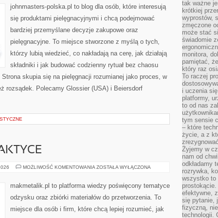
tak ważne je
johnmasters-polska.pl to blog dla osób, które interesują
krótkiej prz
wyprostów, s
się produktami pielęgnacyjnymi i chcą podejmować
zmęczone oc
bardziej przemyślane decyzje zakupowe oraz
może stać si
świadomie z
pielęgnacyjne. To miejsce stworzone z myślą o tych,
ergonomiczn
którzy lubią wiedzieć, co nakładają na cerę, jak działają
monitora, do
pamiętać, że
składniki i jak budować codzienny rytuał bez chaosu
który raz os
To raczej pr
trona skupia się na pielęgnacji rozumianej jako proces, w
dostosowywa
też rozsądek. Polecamy Glossier (USA) i Beiersdorf
i uczenia si
platformy, u
to od nas za
użytkownika
STYCZNE
tym sensie c
– które tec
życie, a z 
zrezygnować
AKTYCE
Żyjemy w cz
nam od chwi
odkładamy te
RECYKLING
2026
MOŻLIWOŚĆ KOMENTOWANIA
ZOSTAŁA WYŁĄCZONA
rozrywka, ko
W
PRAKTYCE
wszystko to
makmetalik.pl to platforma wiedzy poświęcony tematyce
prostokącie.
efektywne, z
odzysku oraz zbiórki materiałów do przetworzenia. To
się pytanie,
fizyczną, ni
miejsce dla osób i firm, które chcą lepiej rozumieć, jak
technologii.