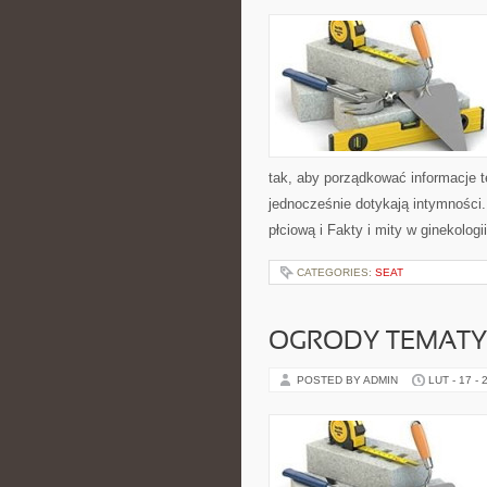
tak, aby porządkować informacje t
jednocześnie dotykają intymności.
płciową i Fakty i mity w ginekologi
CATEGORIES:
SEAT
OGRODY TEMAT
POSTED BY ADMIN
LUT - 17 - 