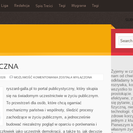
Liga
Redakcja
Tagi
Wygrana
Tagi
Spis Treści
SUB
YCZNA
Żyjemy w cz
nam od chwi
HISTORIA
2026
MOŻLIWOŚĆ KOMENTOWANIA
ZOSTAŁA WYŁĄCZONA
odkładamy te
POLITYCZNA
rozrywka, ko
ryszard-galla.pl to portal publicystyczny, który skupia
wszystko to
prostokącie.
się na świadomym uczestnictwie w życiu publicznym.
efektywne, z
się pytanie,
To przestrzeń dla osób, które chcą ogarniać
fizyczną, ni
mechanizmy państwa i wspólnoty, śledzić procesy
technologii.
zdrowe korzy
zachodzące w życiu publicznym, a jednocześnie
jednym z kl
budować niezależny pogląd w oparciu o porównania i
Pierwszym k
własnym życi
złowiek jako uczestnik demokracji, a także to, jak decyzje