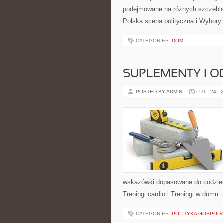
podejmowane na różnych szczeblac
Polska scena polityczna i Wybory 
CATEGORIES:
DOM
SUPLEMENTY I O
POSTED BY ADMIN
LUT - 24 - 
wskazówki dopasowane do codzienno
Treningi cardio i Treningi w domu
CATEGORIES:
POLITYKA GOSPOD