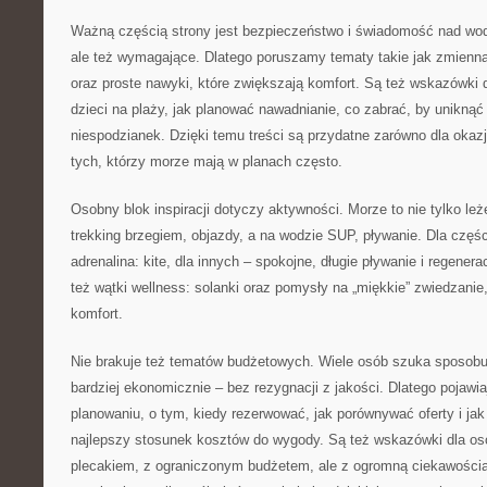
Ważną częścią strony jest bezpieczeństwo i świadomość nad wodą
ale też wymagające. Dlatego poruszamy tematy takie jak zmienn
oraz proste nawyki, które zwiększają komfort. Są też wskazówki d
dzieci na plaży, jak planować nawadnianie, co zabrać, by unikną
niespodzianek. Dzięki temu treści są przydatne zarówno dla okazjo
tych, którzy morze mają w planach często.
Osobny blok inspiracji dotyczy aktywności. Morze to nie tylko leż
trekking brzegiem, objazdy, a na wodzie SUP, pływanie. Dla częś
adrenalina: kite, dla innych – spokojne, długie pływanie i regenera
też wątki wellness: solanki oraz pomysły na „miękkie” zwiedzanie,
komfort.
Nie brakuje też tematów budżetowych. Wiele osób szuka sposobu
bardziej ekonomicznie – bez rezygnacji z jakości. Dlatego pojawia
planowaniu, o tym, kiedy rezerwować, jak porównywać oferty i jak
najlepszy stosunek kosztów do wygody. Są też wskazówki dla osó
plecakiem, z ograniczonym budżetem, ale z ogromną ciekawością ś