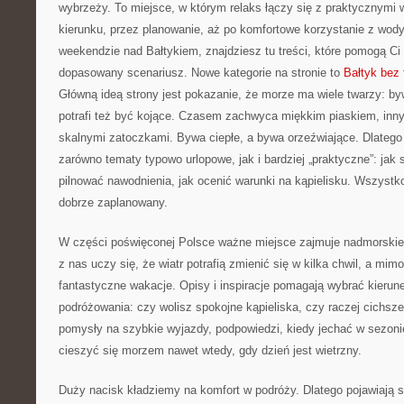
wybrzeży. To miejsce, w którym relaks łączy się z praktycznym
kierunku, przez planowanie, aż po komfortowe korzystanie z wod
weekendzie nad Bałtykiem, znajdziesz tu treści, które pomogą C
dopasowany scenariusz. Nowe kategorie na stronie to
Bałtyk bez 
Główną ideą strony jest pokazanie, że morze ma wiele twarzy: by
potrafi też być kojące. Czasem zachwyca miękkim piaskiem, inn
skalnymi zatoczkami. Bywa ciepłe, a bywa orzeźwiające. Dlatego 
zarówno tematy typowo urlopowe, jak i bardziej „praktyczne”: jak 
pilnować nawodnienia, jak ocenić warunki na kąpielisku. Wszystk
dobrze zaplanowany.
W części poświęconej Polsce ważne miejsce zajmuje nadmorskie k
z nas uczy się, że wiatr potrafią zmienić się w kilka chwil, a mi
fantastyczne wakacje. Opisy i inspiracje pomagają wybrać kieru
podróżowania: czy wolisz spokojne kąpieliska, czy raczej cichsze
pomysły na szybkie wyjazdy, podpowiedzi, kiedy jechać w sezoni
cieszyć się morzem nawet wtedy, gdy dzień jest wietrzny.
Duży nacisk kładziemy na komfort w podróży. Dlatego pojawiają si