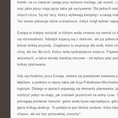
hotele, na co zwracać uwagę przy wyborze noclegu, jak ocenić, 
oraz jakie plusy mają opcje takie jak wyżywienie. Dla jednych waż
innych cisza. Są też tacy, którzy wybierają kemping i szukają ma
Ten serwis pokazuje różne scenariusze, żebyś mógł wybrać najwy
Europa to kolejny rozdział, w którym woda zmienia się niemal co k
się różnorodność: Adriatyk kojarzą się z słońcem, ale już północn
klimat dzikiej przyrody. Znajdziesz tu inspiracje dla osób, które c
zimą, ale też dla tych, którzy wolą spokojniejsze miejsca. Pojawia
aktywnych, a także tematy bardziej niszowe – od wyboru plaż po
kultury plażowania.
Gdy wychodzimy poza Europę, otwiera się prawdziwie światowa p
błękitem, a podróże w rejony takie jak Azja Południowo-Wschodn
logistyki. Dlatego w opisach pojawiają się elementy planowania: ja
rozłożyć pobyt na etapy, jak zostawić przestrzeń na wolny czas. S
pomagają porównać kierunki: gdzie woda bywa najcieplejsza, gdzie 
gdzie królują atrakcje. To podejście jest bliskie osobom, które lu
chaosu, ale też bez przesadnej „musztry”.