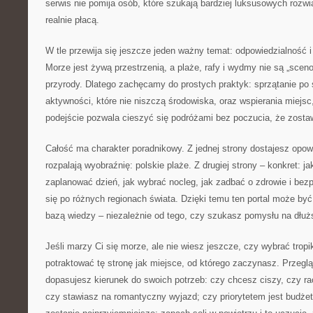
serwis nie pomija osób, które szukają bardziej luksusowych rozwi
realnie płacą.
W tle przewija się jeszcze jeden ważny temat: odpowiedzialność 
Morze jest żywą przestrzenią, a plaże, rafy i wydmy nie są „sceno
przyrody. Dlatego zachęcamy do prostych praktyk: sprzątanie po 
aktywności, które nie niszczą środowiska, oraz wspierania miejsc,
podejście pozwala cieszyć się podróżami bez poczucia, że zostaw
Całość ma charakter poradnikowy. Z jednej strony dostajesz opowi
rozpalają wyobraźnię: polskie plaże. Z drugiej strony – konkret: j
zaplanować dzień, jak wybrać nocleg, jak zadbać o zdrowie i bez
się po różnych regionach świata. Dzięki temu ten portal może być
bazą wiedzy – niezależnie od tego, czy szukasz pomysłu na dłu
Jeśli marzy Ci się morze, ale nie wiesz jeszcze, czy wybrać trop
potraktować tę stronę jak miejsce, od którego zaczynasz. Przegląd
dopasujesz kierunek do swoich potrzeb: czy chcesz ciszy, czy ra
czy stawiasz na romantyczny wyjazd; czy priorytetem jest budżet