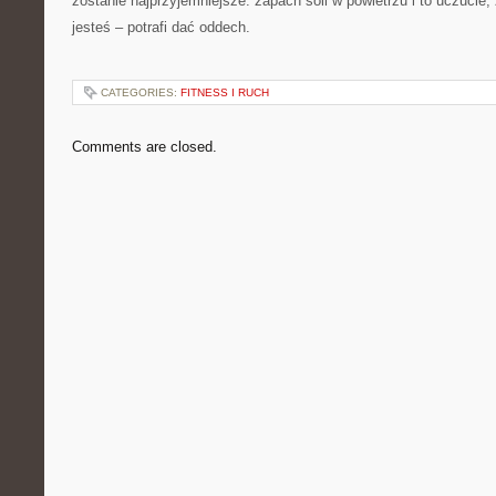
zostanie najprzyjemniejsze: zapach soli w powietrzu i to uczucie
jesteś – potrafi dać oddech.
CATEGORIES:
FITNESS I RUCH
Comments are closed.