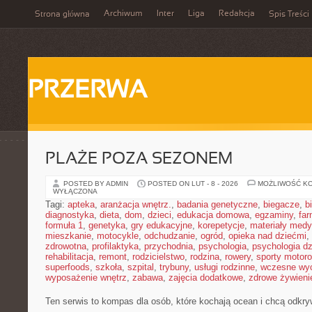
Archiwum
Inter
Liga
Redakcja
Strona główna
Spis Treści
PRZERWA
PLAŻE POZA SEZONEM
POSTED BY ADMIN
POSTED ON LUT - 8 - 2026
MOŻLIWOŚĆ K
WYŁĄCZONA
Tagi:
apteka
,
aranżacja wnętrz.
,
badania genetyczne
,
biegacze
,
b
diagnostyka
,
dieta
,
dom
,
dzieci
,
edukacja domowa
,
egzaminy
,
far
formuła 1
,
genetyka
,
gry edukacyjne
,
korepetycje
,
materiały med
mieszkanie
,
motocykle
,
odchudzanie
,
ogród
,
opieka nad dziećmi
,
zdrowotna
,
profilaktyka
,
przychodnia
,
psychologia
,
psychologia dz
rehabilitacja
,
remont
,
rodzicielstwo
,
rodzina
,
rowery
,
sporty motor
superfoods
,
szkoła
,
szpital
,
trybuny
,
usługi rodzinne
,
wczesne wy
wyposażenie wnętrz
,
zabawa
,
zajęcia dodatkowe
,
zdrowe żywieni
Ten serwis to kompas dla osób, które kochają ocean i chcą odkr