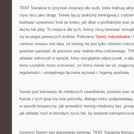
TKKF Sieraków to przystań inspiracji dla osób, które traktują ak
zryw, lecz jako drogę. Serwis łączy praktykę treningową z codzie
budować sprawność krok po kroku, jak dbać o profilaktykę oraz ja
duchu fair play. To miejsce dla tych, którzy chcą trenować rozsądn
są na etapie pierwszych kroków. Polecamy
Sporty indywidualne
i 
centrum serwisu stoi idea, że trening nie jest tylko zbiorem ćwic
powinien pasować do poziomu oraz realiów dnia codziennego. T
układać mikrocykl w sposób, który uwzględnia odpoczynek, a tak
temu czytelnik może zrozumieć, że forma rośnie nie od „magiczny
regularności i umiejętnego łączenia wyzwań z higieną sportową.
Serwis jest kierowany do młodszych zawodników, juniorów oraz os
Każda z tych grup ma inne potrzeby, dlatego treści podpowiadają, 
w sposób bezpieczny, jak prowadzić trening młodzieży bez „przepa
jak układać ruch w dorosłym życiu tak, by wspierał samopoczucie,
Istotnym filarem jest planowanie treningu. TKKF Sieraków tłumaczy