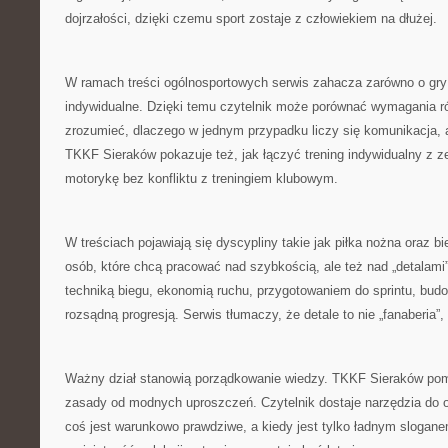
dojrzałości, dzięki czemu sport zostaje z człowiekiem na dłużej.
W ramach treści ogólnosportowych serwis zahacza zarówno o gry 
indywidualne. Dzięki temu czytelnik może porównać wymagania r
zrozumieć, dlaczego w jednym przypadku liczy się komunikacja,
TKKF Sieraków pokazuje też, jak łączyć trening indywidualny z 
motorykę bez konfliktu z treningiem klubowym.
W treściach pojawiają się dyscypliny takie jak piłka nożna oraz bie
osób, które chcą pracować nad szybkością, ale też nad „detalami”,
techniką biegu, ekonomią ruchu, przygotowaniem do sprintu, bu
rozsądną progresją. Serwis tłumaczy, że detale to nie „fanaberia”,
Ważny dział stanowią porządkowanie wiedzy. TKKF Sieraków po
zasady od modnych uproszczeń. Czytelnik dostaje narzędzia do oc
coś jest warunkowo prawdziwe, a kiedy jest tylko ładnym slogane