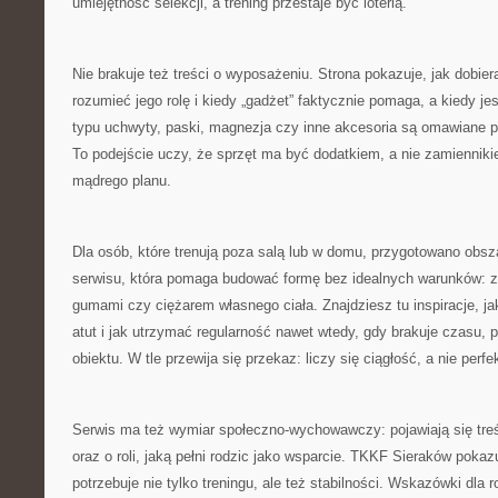
umiejętność selekcji, a trening przestaje być loterią.
Nie brakuje też treści o wyposażeniu. Strona pokazuje, jak dobier
rozumieć jego rolę i kiedy „gadżet” faktycznie pomaga, a kiedy je
typu uchwyty, paski, magnezja czy inne akcesoria są omawiane 
To podejście uczy, że sprzęt ma być dodatkiem, a nie zamiennikie
mądrego planu.
Dla osób, które trenują poza salą lub w domu, przygotowano obs
serwisu, która pomaga budować formę bez idealnych warunków: z 
gumami czy ciężarem własnego ciała. Znajdziesz tu inspiracje, j
atut i jak utrzymać regularność nawet wtedy, gdy brakuje czasu, 
obiektu. W tle przewija się przekaz: liczy się ciągłość, a nie perfe
Serwis ma też wymiar społeczno-wychowawczy: pojawiają się treś
oraz o roli, jaką pełni rodzic jako wsparcie. TKKF Sieraków poka
potrzebuje nie tylko treningu, ale też stabilności. Wskazówki dla