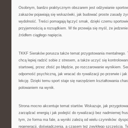
Osobnym, bardzo praktycznym obszarem jest odżywianie sporto
zakazów pojawiają się wskazówki, jak budować proste zasady żyw
wydolność. Treści pomagają łączyć smak, dzięki czemu sportowi
przyjemnością a rozsądkiem. W tle przewija się myśl, że jedzeni
źródłem ciągłego napięcia.
TKKF Sieraków porusza także temat przygotowania mentalnego. To
chcą lepiej radzić sobie z stresem, a także uczyć się kontrolowan
startowej, przez złość po błędzie, po rozczarowanie wynikiem. S
odporność psychiczną, jak wracać do rywalizacji po przerwie i jak
lekcję. Dzięki temu sport staje się narzędziem kształtowania chara
polowaniem na wynik.
Strona mocno akcentuje temat startów. Wskazuje, jak przygotować
zarządzać energią i jak podejść do rywalizacji bez nadmiernej frust
tym, że forma ma fale, a wyniki zależą od wielu czynników: dyspo
regeneracji, doświadczenia, a czasem też zwykłego szczęścia. 