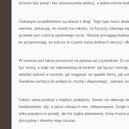
dziecko bez presji i bez przenoszenia ambicji, a jednocześnie bu
Ciekawym uzupełnieniem są relacje z drogi. Tego typu treści dodaj
warstwy: pokazują, że rozwój ma zakręty, że kryzysy zdarzają si
przerwie jest częścią sportowego życia. Historie pomagają budow
bo przypominają, że sukces to często suma drobnych decyzji i dłu
W serwisie jest także przestrzeń na pytania od czytelników. To mi
być teorią, a staje się odpowiedzią na konkret: jak łączyć treningi
układać tydzień w sezonie, jak reagować na spadek formy, jak us
Sieraków zachęca do podejścia „myślę i dopasowuję”, zamiast „kop
Całość spina przekaz o mądrym podejściu. Serwis nie obiecuje sk
fundamentów: siły, a także zdrowych ram: zbilansowania. Dzięki t
tylko pojedyncze porady, ale też logikę planowania, którą można 
dyscyplinę i dowolny etap rozwoju.