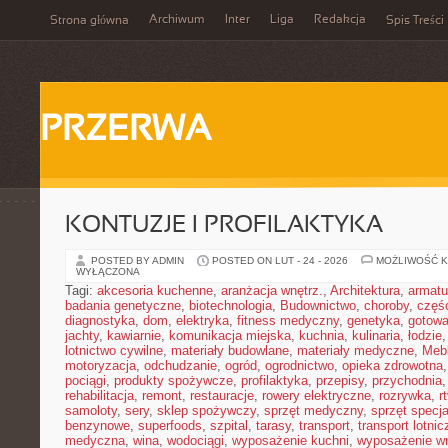
Archiwum
Inter
Liga
Redakcja
Strona główna
Spis Treści
PRZERWA
KONTUZJE I PROFILAKTYKA
POSTED BY ADMIN
POSTED ON LUT - 24 - 2026
MOŻLIWOŚĆ 
WYŁĄCZONA
Tagi:
akcesoria kuchenne
,
aranżacja wnętrz.
,
Architektura
,
armatu
badania genetyczne
,
biotechnologia
,
Budownictwo
,
choroby
,
częś
diagnostyka
,
dom
,
elektryka
,
fitness medyczny
,
genetyka
,
gotowa
jachty
,
kawiarnie
,
komunikacja miejska
,
kuchnia
,
kulinaria
,
łodzie
lotnictwo cywilne
,
materiały budowlane
,
materiały medyczne
,
Meb
motoryzacja
,
odchudzanie
,
ogród
,
ogrodnictwo
,
opieka zdrowotna
pociągi
,
produkty spożywcze
,
profilaktyka
,
przepisy
,
przychodnia
rehabilitacja
,
remont
,
restauracje
,
rowery elektryczne
,
rozrywka
,
r
samoloty
,
sery
,
sklep spożywczy
,
sprzęt medyczny
,
sprzęt specja
benzynowe
,
superfoods
,
szpital
,
tarasy
,
transport
,
transport lotnic
medyczna
,
wina
,
wodociągi
,
wyposażenie kuchni
,
wyposażenie wn