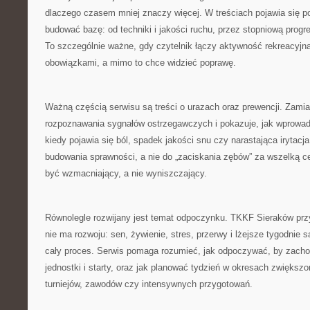
dlaczego czasem mniej znaczy więcej. W treściach pojawia się p
budować bazę: od techniki i jakości ruchu, przez stopniową progr
To szczególnie ważne, gdy czytelnik łączy aktywność rekreacyjną
obowiązkami, a mimo to chce widzieć poprawę.
Ważną częścią serwisu są treści o urazach oraz prewencji. Zamia
rozpoznawania sygnałów ostrzegawczych i pokazuje, jak wprowad
kiedy pojawia się ból, spadek jakości snu czy narastająca irytacj
budowania sprawności, a nie do „zaciskania zębów” za wszelką c
być wzmacniający, a nie wyniszczający.
Równolegle rozwijany jest temat odpoczynku. TKKF Sieraków prz
nie ma rozwoju: sen, żywienie, stres, przerwy i lżejsze tygodnie 
cały proces. Serwis pomaga rozumieć, jak odpoczywać, by zach
jednostki i starty, oraz jak planować tydzień w okresach zwiększo
turniejów, zawodów czy intensywnych przygotowań.