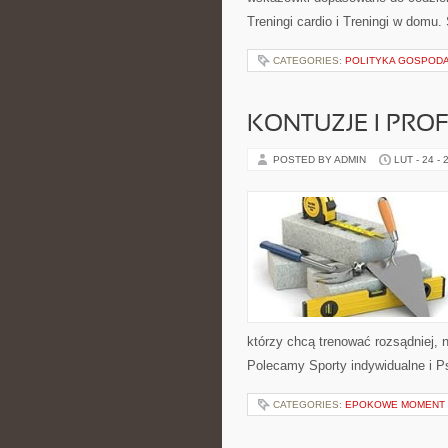
Treningi cardio i Treningi w domu
CATEGORIES:
POLITYKA GOSPOD
KONTUZJE I PRO
POSTED BY ADMIN
LUT - 24 - 
którzy chcą trenować rozsądniej, 
Polecamy Sporty indywidualne i Ps
CATEGORIES:
EPOKOWE MOMENT 