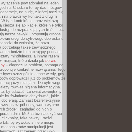
y wyłączenie powiadomień na jeden
godniu. Chodzi o to, by dać mózgowi
generację, na nudę, z której rodzi się
 i na prawdziwy kontakt z drugim
. W tym kontekście coraz większą
 cieszą się aplikacje, które nie tylko
dostęp do rozpraszających treści, lecz
ują nasze nawyki i proponują drobne
łowie drogi do cyfrowego dobrostanu
ochodzi do wniosku, że poza
ą potrzebują także zewnętrznego
asem będzie to inspirujący podcast,
ztaty mindfulness, a innym razem
w miejscu, które działa jak
serwis
zny
– diagnozuje problem, pomaga go
proponuje konkretne rozwiązania. Tego
ie bywa szczególnie cenne wtedy, gdy
źców doprowadził już do problemów ze
tracją czy relacjami. Do cyfrowego
ależy również higiena informacyjna.
 to, by udawać, że świat zewnętrzny
, ale by świadomie decydować, jakie
s docierają. Zamiast bezrefleksyjnie
ewsy przez pół nocy, warto wybrać
ych źródeł i zaglądać do nich o
 porach dnia. Można też nauczyć się
clickbaity, fake newsy i treści
 tak, by wywołać silne emocje.
mechanizmów manipulacji jest
lepszych „szczepień” przeciwko