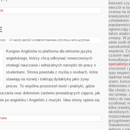
kieszeni cz
wieczór w ty
IE
szansę na re
kreatywność,
człowiekiem
popularnością
E
ograniczają 
także analiz
zmiany. W po
BŁĘDY
2026
MOŻLIWOŚĆ KOMENTOWANIA
ZOSTAŁA WYŁĄCZONA
wiele osób d
JĘZYKOWE
samokontrol
wsparcia. Cz
Kongres Anglistów to platforma dla lektorów języka
czasem wars
angielskiego, którzy chcą odkrywać nowoczesnych
konsultacja 
specjalistyc
strategii nauczania i wdrażalnych narzędzi do pracy z
zrozumieć i 
studentami. Strona powstała z myślą o osobach, które
typu wsparc
nadmiar bod
stawiają na rozwój i traktują dydaktykę jako żywy
snem, koncen
dobrostanu n
proces. To wspólna przestrzeń teorii i praktyki, gdzie
Nie chodzi o
auczania oraz dobrostan zarówno prowadzących zajęcia, jak
nie istnieje
treści do na
e po angielsku i Angielski z muzyki. Idea strony opiera się
scrollować n
kilka rzeteln
określonych
rozpoznawać 
TURA
przygotowane
Świadomość 
jednym z naj