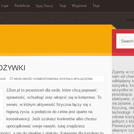
Liga
Redakcja
Tagi
Wygrana
Tagi
Spis Treści
SUB
DŻYWKI
Żyjemy w cz
nam od chwi
SUPLEMENTY
2026
MOŻLIWOŚĆ KOMENTOWANIA
ZOSTAŁA WYŁĄCZONA
odkładamy te
I
rozrywka, ko
ODŻYWKI
wszystko to
12ton.pl to przestrzeń dla osób, które chcą poprawić
prostokącie.
sprawność, schudnąć oraz wkręcić się w kolarstwo. To
efektywne, z
się pytanie,
serwis, w którym aktywność fizyczna łączy się z
fizyczną, ni
higieną życia, a podejście do celów jest oparte na
technologii.
zdrowe korzy
konsekwencji. Jeśli szukasz konkretów albo chcesz
jednym z kl
Pierwszym k
uporządkować swoje nawyki, tutaj znajdziesz
własnym życi
ści, a nie do ideałów z plakatu. Kategorie dla każdego to