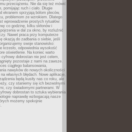
mu przeciążeniu. Nie da się też mówić
, pomijając ruch i ciało. Długie
d ekranem sprzyjają bólom pleców,
rku, problemom ze wzrokiem. Dlatego
st wprowadzenie prostych rytuałów:
erwy co godzinę, kilku skłonów i
pojrzenia w dal za okno, by rozluźnić
zy. Nawet praca przy komputerze
ę okazją do zadbania o siebie, jeśli
organizujemy swoje stanowisko:
e krzesło, odpowiednia wysokość
bre oświetlenie. Na koniec warto
 cyfrowy dobrostan nie jest celem,
iągnięty pozostaje z nami na zawsze.
oces ciągłego balansowania,
nia nawyków do nowych okoliczności
ę na własnych błędach. Nowe aplikacje,
rządzenia będą kusiły nas co roku, ale
leży, czy staniemy się ich bezwolnymi
mi, czy świadomymi partnerami. W
yfrowy dobrostan to sztuka wybierania
hnologie naprawdę wzbogacają nasze
których możemy spokojnie
.