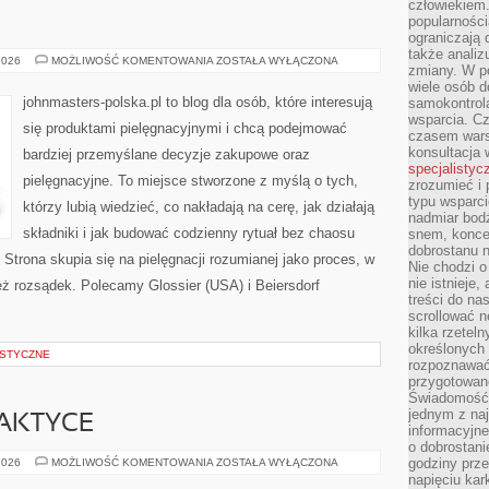
człowiekiem
popularnością
ograniczają 
także analiz
MARY
2026
MOŻLIWOŚĆ KOMENTOWANIA
ZOSTAŁA WYŁĄCZONA
zmiany. W po
KAY
(USA)
wiele osób d
johnmasters-polska.pl to blog dla osób, które interesują
samokontrol
wsparcia. Cz
się produktami pielęgnacyjnymi i chcą podejmować
czasem wars
konsultacja 
bardziej przemyślane decyzje zakupowe oraz
specjalistyc
pielęgnacyjne. To miejsce stworzone z myślą o tych,
zrozumieć i 
typu wsparc
którzy lubią wiedzieć, co nakładają na cerę, jak działają
nadmiar bod
składniki i jak budować codzienny rytuał bez chaosu
snem, koncen
dobrostanu n
trona skupia się na pielęgnacji rozumianej jako proces, w
Nie chodzi o
nie istnieje
też rozsądek. Polecamy Glossier (USA) i Beiersdorf
treści do na
scrollować n
kilka rzeteln
określonych
STYCZNE
rozpoznawać 
przygotowane
Świadomość 
jednym z naj
AKTYCE
informacyjne
o dobrostanie
RECYKLING
godziny prze
2026
MOŻLIWOŚĆ KOMENTOWANIA
ZOSTAŁA WYŁĄCZONA
W
napięciu ka
PRAKTYCE