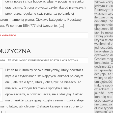
cenią notes i chcą budować własny podpis w rysunku
zdrowe korzy
jednym z kl
oraz piśmie. Strona prowadzi czytelnika od pierwszych
Pierwszym k
prób, przez regularne ćwiczenia, aż po bardziej
własnym życi
ile czasu n
drem i harmonią pisma. Ciekawe kategorie to Podstawy
deklaruje, że
społecznośc
wa. W centrum Elfiki777 stoi tworzenie. […]
obejrzenie f
się, że mówi
I HIGH-TECH
Dobrą prakty
użycia telef
wyobrażeń z
jednocześnie
MUZYCZNA
konkretne d
cyfrowego do
Granice mog
POLSKA
2026
MOŻLIWOŚĆ KOMENTOWANIA
ZOSTAŁA WYŁĄCZONA
kontekstu. C
SCENA
MUZYCZNA
godzinie 21 
Limith to kulturalny serwis muzyczny, który powstał z
w naprawdę 
decyzja, że s
myślą o czytelnikach szukających lekkości po całym
wolną od ekr
umiejętność
dniu, ale też o tych, którzy chcą być na bieżąco. To
trakcie spot
miejsce, w którym brzmienia spotykają się z
dzieckiem. T
jakość – pr
opowieściami, a nowości łączą się z klasyką. Całość
kontrolę nad
ma charakter przystępny, dzięki czemu muzyka staje
osób przekon
nie oznacza 
k samo łatwo, jak chłonie. Ciekawe kategorie na stronie to
długie tygod
„detoksu” w 
 […]