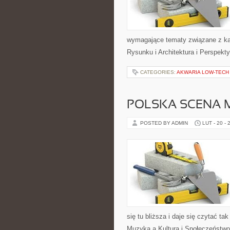
wymagające tematy związane z ka
Rysunku i Architektura i Perspekty
CATEGORIES:
AKWARIA LOW-TECH 
POLSKA SCENA 
POSTED BY ADMIN
LUT - 20 - 
się tu bliższa i daje się czytać ta
Muzyka a Kultura i Społeczeństwo