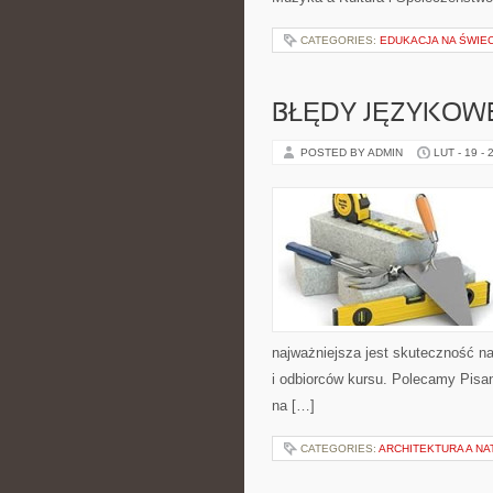
CATEGORIES:
EDUKACJA NA ŚWIEC
BŁĘDY JĘZYKOW
POSTED BY ADMIN
LUT - 19 - 
najważniejsza jest skuteczność n
i odbiorców kursu. Polecamy Pisani
na […]
CATEGORIES:
ARCHITEKTURA A NA