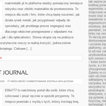
tak ważne je
makmetalik.pl to platforma wiedzy poświęcony tematyce
krótkiej prz
wyprostów, s
odzysku oraz zbiórki materiałów do przetworzenia. To
zmęczone oc
miejsce dla osób i firm, które chcą lepiej rozumieć, jak
może stać si
świadomie z
działa rynek metali, jak przygotować odpady do
ergonomiczn
sprzedaży, jak przebiega proces segregacji oraz
monitora, do
pamiętać, że
dlaczego właściwe postępowanie z odpadami ma
który raz os
To raczej pr
jak i dla opłacalności. Strona skupia się na praktyce:
dostosowywa
bezużyteczne rzeczy w realną korzyść, jednocześnie
i uczenia si
platformy, u
mkniętego. Ciekawe […]
to od nas za
użytkownika
CE
tym sensie c
– które tec
życie, a z 
zrezygnować
T JOURNAL
Żyjemy w cz
nam od chwi
odkładamy te
ZESZYTY
2026
MOŻLIWOŚĆ KOMENTOWANIA
ZOSTAŁA WYŁĄCZONA
rozrywka, ko
I
BULLET
wszystko to
JOURNAL
Elfiki777 to natchniony portal dla osób, które chcą
prostokącie.
efektywne, z
szkicować i pisać ręcznie w sposób przyjemny. To
się pytanie,
fizyczną, ni
miejsce powstało z myślą o tych, którzy kochają linię,
technologii.