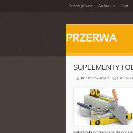
Archiwum
Inter
Strona główna
PRZERWA
SUPLEMENTY I O
POSTED BY ADMIN
LUT - 24 - 
wskazówki dopasowane do codzienno