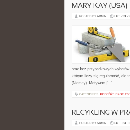
MARY KAY (USA)
POSTED BY ADMIN
LUT - 23 - 
oraz bez przypadkowych wyborów. S
którym liczy się regularność, ale 
(Niemcy). Motywem […]
CATEGORIES:
PODRÓŻE EKOTURY
RECYKLING W PR
POSTED BY ADMIN
LUT - 23 - 