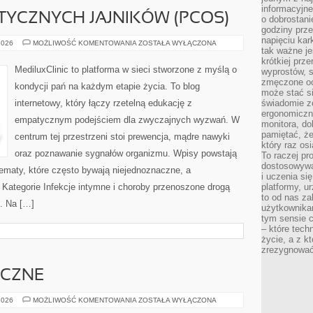
informacyjne
TYCZNYCH JAJNIKÓW (PCOS)
o dobrostanie
godziny prze
napięciu ka
ZESPÓŁ
2026
MOŻLIWOŚĆ KOMENTOWANIA
ZOSTAŁA WYŁĄCZONA
tak ważne je
POLICYSTYCZNYCH
JAJNIKÓW
krótkiej prz
(PCOS)
MediluxClinic to platforma w sieci stworzone z myślą o
wyprostów, s
zmęczone oc
kondycji pań na każdym etapie życia. To blog
może stać si
internetowy, który łączy rzetelną edukację z
świadomie z
ergonomiczn
empatycznym podejściem dla zwyczajnych wyzwań. W
monitora, do
pamiętać, że
centrum tej przestrzeni stoi prewencja, mądre nawyki
który raz os
oraz poznawanie sygnałów organizmu. Wpisy powstają
To raczej pr
dostosowywa
ematy, które często bywają niejednoznaczne, a
i uczenia si
 Kategorie Infekcje intymne i choroby przenoszone drogą
platformy, u
to od nas za
i. Na […]
użytkownika
tym sensie c
– które tec
życie, a z 
zrezygnować
YCZNE
OGRODY
2026
MOŻLIWOŚĆ KOMENTOWANIA
ZOSTAŁA WYŁĄCZONA
TEMATYCZNE