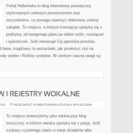
Portal Hellerówka to blog internetowy poświęcony
stylizowanym zielonym przestrzeniom oraz
wszystkiemu, co pomaga stworzyć efektowny zielony
zakątek. To miejsce, w którym koncepcja spotyka się z
praktyką: od wstępnego planu po dobór roślin, rozwiązań
i wykończeń. Jeśli interesuje Cię japońska prostota,
barw, znajdziesz tu wskazówki, jak przełożyć styl na
rody wodne i Rośliny ozdobne. W centrum naszej uwagi są
 I REJESTRY WOKALNE
RODZAJE
2026
MOŻLIWOŚĆ KOMENTOWANIA
ZOSTAŁA WYŁĄCZONA
GŁOSÓW
I
REJESTRY
To miejsce stworzyliśmy jako edukacyjny blog
WOKALNE
muzyczny, w którym wiedza spotyka się z pasją. Jeśli
szukasz czytelnego startu w świat dźwięków albo