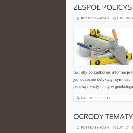
ZESPÓŁ POLICYS
POSTED BY ADMIN
LUT - 18 - 
tak, aby porządkować informacje t
jednocześnie dotykają intymności.
płciową i Fakty i mity w ginekologi
CATEGORIES:
SEAT
OGRODY TEMAT
POSTED BY ADMIN
LUT - 17 - 