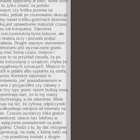
aprawdę spędzamy w sieci. Wiele osób
 to „tylko chwila” na portalu
iowym czy krótka przerwa na
ilmiku, jednak po zsumowaniu okazuje
my nawet o kilku godzinach dziennie.
ką jest sprawdzenie statystyk czasu
onu lub komputera. Zderzenie
 rzeczywistością bywa bolesne, ale
 otwiera oczy i pozwala podjąć
ziałania. Drugim ważnym elementem
brostanu jest wyznaczanie granic.
ą mieć formę czasu, miejsca i
zas to na przykład zasada, że po
nie korzystamy z urządzeń, chyba że
wyjątkowych sytuacjach. Miejsce to
tół w jadalni albo sypialnia są strefą
anów. Kontekst natomiast to
 mówienia „nie” powiadomieniom w
kania z przyjaciółmi czy zabawy z
e trzy typy granic razem budują nową
zypominają nam, że to my mamy
 technologią, a nie odwrotnie. Wiele
uje się też, że cyfrowy odpoczynek
całkowitego odcięcia od internetu na
nie. Czasem wystarczy kilka godzin
weekend, spacer bez telefonu w
y wyłączenie powiadomień na jeden
godniu. Chodzi o to, by dać mózgowi
generację, na nudę, z której rodzi się
 i na prawdziwy kontakt z drugim