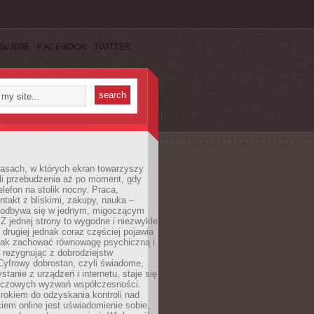
SCRIBE
FACEBOOK
TWITTER
asach, w których ekran towarzyszy
li przebudzenia aż po moment, gdy
lefon na stolik nocny. Praca,
ntakt z bliskimi, zakupy, nauka –
 odbywa się w jednym, migoczącym
 Z jednej strony to wygodne i niezwykle
 drugiej jednak coraz częściej pojawia
 jak zachować równowagę psychiczną i
e rezygnując z dobrodziejstw
 Cyfrowy dobrostan, czyli świadome,
stanie z urządzeń i internetu, staje się
uczowych wyzwań współczesności.
rokiem do odzyskania kontroli nad
em online jest uświadomienie sobie,