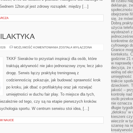
ile czasu n
deklaruje, że
. Sednem 12ton.pl jest zdrowy rozsądek: między […]
społecznośc
obejrzenie f
ARCZA
się, że mówi
Dobrą prakty
użycia telef
wyobrażeń z
FILAKTYKA
jednocześnie
konkretne d
cyfrowego do
KONTUZJE
2026
MOŻLIWOŚĆ KOMENTOWANIA
ZOSTAŁA WYŁĄCZONA
Granice mog
I
PROFILAKTYKA
kontekstu. C
TKKF Sieraków to przystań inspiracji dla osób, które
godzinie 21 
w naprawdę 
traktują aktywność nie jako jednorazowy zryw, lecz jako
decyzja, że s
wolną od ekr
drogę. Serwis łączy praktykę treningową z
umiejętność
codziennością: pokazuje, jak budować sprawność krok
trakcie spot
dzieckiem. T
po kroku, jak dbać o profilaktykę oraz jak rozwijać
jakość – pr
umiejętności w duchu fair play. To miejsce dla tych,
kontrolę nad
osób przekon
niezależnie od tego, czy są na etapie pierwszych kroków.
nie oznacza 
długie tygod
ychologia sportu. W centrum serwisu stoi idea, […]
„detoksu” w 
kieszeni cz
W NAUCE
wieczór w ty
szansę na re
kreatywność,