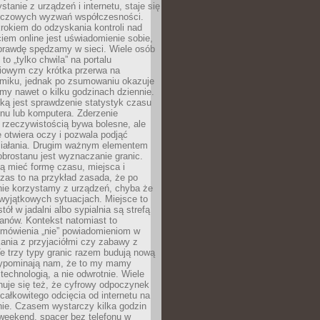
stanie z urządzeń i internetu, staje się
uczowych wyzwań współczesności.
rokiem do odzyskania kontroli nad
em online jest uświadomienie sobie,
aprawdę spędzamy w sieci. Wiele osób
 to „tylko chwila” na portalu
iowym czy krótka przerwa na
ilmiku, jednak po zsumowaniu okazuje
my nawet o kilku godzinach dziennie.
ką jest sprawdzenie statystyk czasu
onu lub komputera. Zderzenie
 rzeczywistością bywa bolesne, ale
 otwiera oczy i pozwala podjąć
ziałania. Drugim ważnym elementem
brostanu jest wyznaczanie granic.
ą mieć formę czasu, miejsca i
zas to na przykład zasada, że po
nie korzystamy z urządzeń, chyba że
wyjątkowych sytuacjach. Miejsce to
tół w jadalni albo sypialnia są strefą
anów. Kontekst natomiast to
 mówienia „nie” powiadomieniom w
kania z przyjaciółmi czy zabawy z
e trzy typy granic razem budują nową
zypominają nam, że to my mamy
 technologią, a nie odwrotnie. Wiele
uje się też, że cyfrowy odpoczynek
całkowitego odcięcia od internetu na
nie. Czasem wystarczy kilka godzin
weekend, spacer bez telefonu w