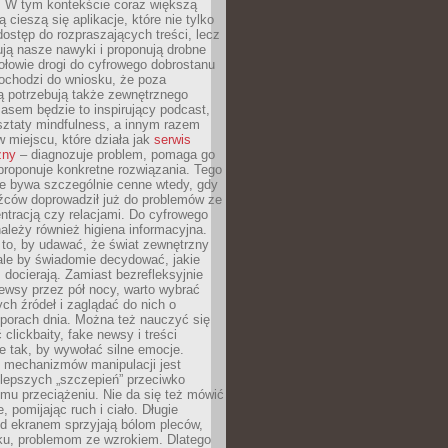
. W tym kontekście coraz większą
 cieszą się aplikacje, które nie tylko
dostęp do rozpraszających treści, lecz
ują nasze nawyki i proponują drobne
łowie drogi do cyfrowego dobrostanu
ochodzi do wniosku, że poza
ą potrzebują także zewnętrznego
asem będzie to inspirujący podcast,
ztaty mindfulness, a innym razem
w miejscu, które działa jak
serwis
zny
– diagnozuje problem, pomaga go
proponuje konkretne rozwiązania. Tego
ie bywa szczególnie cenne wtedy, gdy
źców doprowadził już do problemów ze
tracją czy relacjami. Do cyfrowego
ależy również higiena informacyjna.
 to, by udawać, że świat zewnętrzny
, ale by świadomie decydować, jakie
s docierają. Zamiast bezrefleksyjnie
ewsy przez pół nocy, warto wybrać
ych źródeł i zaglądać do nich o
 porach dnia. Można też nauczyć się
clickbaity, fake newsy i treści
 tak, by wywołać silne emocje.
mechanizmów manipulacji jest
lepszych „szczepień” przeciwko
mu przeciążeniu. Nie da się też mówić
, pomijając ruch i ciało. Długie
d ekranem sprzyjają bólom pleców,
rku, problemom ze wzrokiem. Dlatego