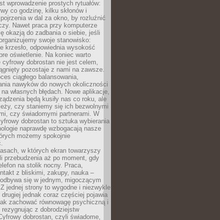
st wprowadzenie prostych rytuałów:
erwy co godzinę, kilku skłonów i
pojrzenia w dal za okno, by rozluźnić
zy. Nawet praca przy komputerze
ę okazją do zadbania o siebie, jeśli
organizujemy swoje stanowisko:
e krzesło, odpowiednia wysokość
bre oświetlenie. Na koniec warto
 cyfrowy dobrostan nie jest celem,
iągnięty pozostaje z nami na zawsze.
oces ciągłego balansowania,
nia nawyków do nowych okoliczności
ę na własnych błędach. Nowe aplikacje,
rządzenia będą kusiły nas co roku, ale
leży, czy staniemy się ich bezwolnymi
mi, czy świadomymi partnerami. W
yfrowy dobrostan to sztuka wybierania
hnologie naprawdę wzbogacają nasze
których możemy spokojnie
.
asach, w których ekran towarzyszy
li przebudzenia aż po moment, gdy
lefon na stolik nocny. Praca,
ntakt z bliskimi, zakupy, nauka –
 odbywa się w jednym, migoczącym
 Z jednej strony to wygodne i niezwykle
 drugiej jednak coraz częściej pojawia
 jak zachować równowagę psychiczną i
e rezygnując z dobrodziejstw
 Cyfrowy dobrostan, czyli świadome,