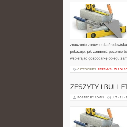
znaczenie zarówno dla środowiska, 
pokazuje, jak zamienić pozornie 
wspierając gospodarkę obiegu za
CATEGORIES:
PRZEMYSŁ W POLS
ZESZYTY I BULLE
POSTED BY ADMIN
LUT - 21 - 